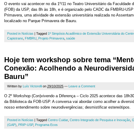
O evento vai acontecer no dia 1º/11 no Teatro Universitário da Faculdade 
(FOB) da USP, das 8h às 18h, e é organizado pelo CADC da FMBRU-USP e
Primavera, uma atividade de extensão universitária realizada no Assentame
localizado no Parque Primavera de Bauru.
Posted in
Notícias
|
Tagged
1º Simpósio Acadêmico de Extensão Universitária do Cent
Capistrano
,
FMBRU
,
Projeto Primavera
,
saúde
Hoje tem workshop sobre tema “Men
Conexão: Acolhendo a Neurodiversid
Bauru”
Written by
Luís Victorelli
on
29/10/2025
—
Leave a Comment
O 2º Workshop (Con)vivendo a Diferença – Ciclo 2025 acontece das 18h30 
da Biblioteca da FOB-USP. A conversa vai abordar como acolher a diversi
nosso entendimento sobre neurodivergências; desmistificar estereótipos.
Posted in
Notícias
|
Tagged
Centro Cuidar
,
Centro Integrado de Pesquisa e Inovação
,
G
(GAP)
,
PRIP-USP
,
Programa Ecos