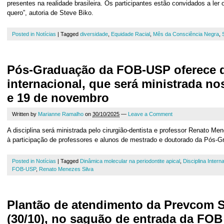
presentes na realidade brasileira. Os participantes estão convidados a ler 
quero”, autoria de Steve Biko.
Posted in
Notícias
|
Tagged
diversidade
,
Equidade Racial
,
Mês da Consciência Negra
,
Pós-Graduação da FOB-USP oferece d
internacional, que será ministrada nos
e 19 de novembro
Written by
Marianne Ramalho
on
30/10/2025
—
Leave a Comment
A disciplina será ministrada pelo cirurgião-dentista e professor Renato Me
à participação de professores e alunos de mestrado e doutorado da Pós-G
Posted in
Notícias
|
Tagged
Dinâmica molecular na periodontite apical
,
Disciplina Intern
FOB-USP
,
Renato Menezes Silva
Plantão de atendimento da Prevcom 
(30/10), no saguão de entrada da FOB