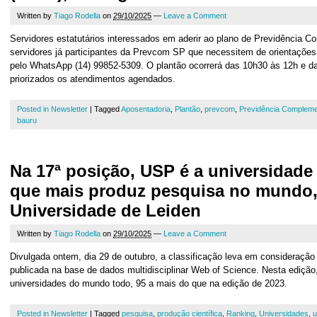
Written by
Tiago Rodella
on
29/10/2025
—
Leave a Comment
Servidores estatutários interessados em aderir ao plano de Previdência 
servidores já participantes da Prevcom SP que necessitem de orientaçõe
pelo WhatsApp (14) 99852-5309. O plantão ocorrerá das 10h30 às 12h e d
priorizados os atendimentos agendados.
Posted in
Newsletter
|
Tagged
Aposentadoria
,
Plantão
,
prevcom
,
Previdência Compleme
bauru
Na 17ª posição, USP é a universidade 
que mais produz pesquisa no mundo
Universidade de Leiden
Written by
Tiago Rodella
on
29/10/2025
—
Leave a Comment
Divulgada ontem, dia 29 de outubro, a classificação leva em consideração 
publicada na base de dados multidisciplinar Web of Science. Nesta ediçã
universidades do mundo todo, 95 a mais do que na edição de 2023.
Posted in
Newsletter
|
Tagged
pesquisa
,
produção científica
,
Ranking
,
Universidades
,
u