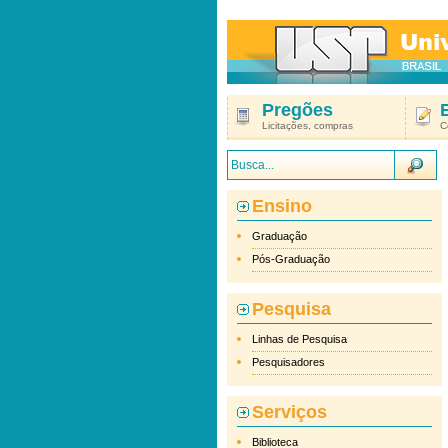
Pregões
Licitações, compras
C
Ensino
Graduação
Pós-Graduação
Pesquisa
Linhas de Pesquisa
Pesquisadores
Serviços
Biblioteca