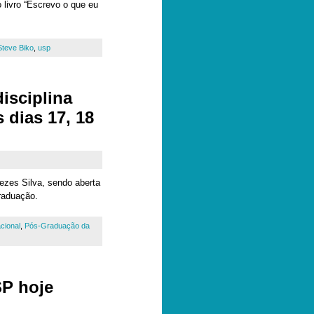
o livro “Escrevo o que eu
Steve Biko
,
usp
isciplina
 dias 17, 18
nezes Silva, sendo aberta
raduação.
acional
,
Pós-Graduação da
SP hoje