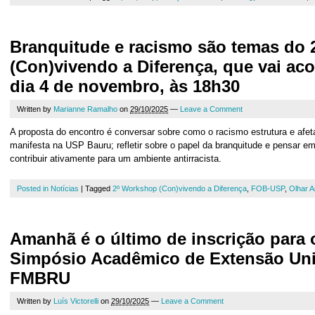
Branquitude e racismo são temas do
(Con)vivendo a Diferença, que vai ac
dia 4 de novembro, às 18h30
Written by
Marianne Ramalho
on
29/10/2025
—
Leave a Comment
A proposta do encontro é conversar sobre como o racismo estrutura e afe
manifesta na USP Bauru; refletir sobre o papel da branquitude e pensar
contribuir ativamente para um ambiente antirracista.
Posted in
Notícias
|
Tagged
2º Workshop (Con)vivendo a Diferença
,
FOB-USP
,
Olhar A
Amanhã é o último de inscrição para 
Simpósio Acadêmico de Extensão Univ
FMBRU
Written by
Luís Victorelli
on
29/10/2025
—
Leave a Comment