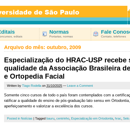
Editais
Normas
Fale Conos
oncursos, editais
Portarias, normas
Contato, telefones
Arquivo do mês:
outubro, 2009
Especialização do HRAC-USP recebe 
qualidade da Associação Brasileira d
e Ortopedia Facial
Written by
Tiago Rodella
on
31/10/2025
—
Leave a Comment
Somente cinco cursos de todo o país foram contemplados com a certificaçã
ratificar a qualidade do ensino de pós-graduação lato sensu em Ortodontia,
aperfeiçoamento e valorizar a excelência dos cursos.
Posted in
Notícias
|
Tagged
bauru
,
centrinho
,
Especialização em Ortodontia
,
hrac
,
Selo