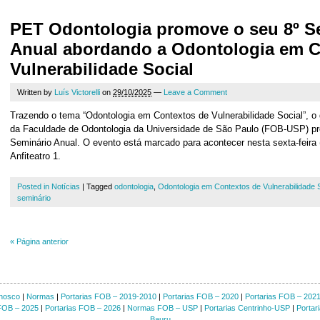
PET Odontologia promove o seu 8º S
Anual abordando a Odontologia em C
Vulnerabilidade Social
Written by
Luís Victorelli
on
29/10/2025
—
Leave a Comment
Trazendo o tema “Odontologia em Contextos de Vulnerabilidade Social”, o
da Faculdade de Odontologia da Universidade de São Paulo (FOB-USP) p
Seminário Anual. O evento está marcado para acontecer nesta sexta-feira 
Anfiteatro 1.
Posted in
Notícias
|
Tagged
odontologia
,
Odontologia em Contextos de Vulnerabilidade S
seminário
«
Página anterior
nosco
|
Normas
|
Portarias FOB – 2019-2010
|
Portarias FOB – 2020
|
Portarias FOB – 202
 FOB – 2025
|
Portarias FOB – 2026
|
Normas FOB – USP
|
Portarias Centrinho-USP
|
Portar
Bauru