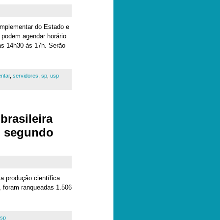
Complementar do Estado e
s podem agendar horário
as 14h30 às 17h. Serão
ntar
,
servidores
,
sp
,
usp
brasileira
, segundo
a produção científica
o, foram ranqueadas 1.506
sp