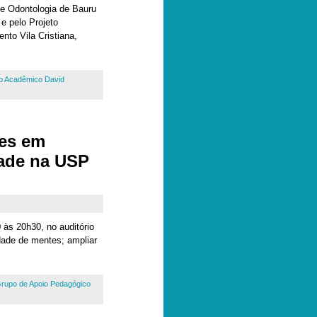
de Odontologia de Bauru
 pelo Projeto
nto Vila Cristiana,
ro Acadêmico David
tes em
ade na USP
às 20h30, no auditório
dade de mentes; ampliar
rupo de Apoio Pedagógico