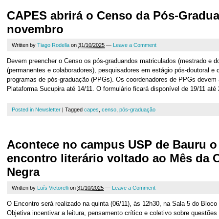
CAPES abrirá o Censo da Pós-Gradu
novembro
Written by
Tiago Rodella
on
31/10/2025
—
Leave a Comment
Devem preencher o Censo os pós-graduandos matriculados (mestrado e do
(permanentes e colaboradores), pesquisadores em estágio pós-doutoral e
programas de pós-graduação (PPGs). Os coordenadores de PPGs devem atu
Plataforma Sucupira até 14/11. O formulário ficará disponível de 19/11 até
Posted in
Newsletter
|
Tagged
capes
,
censo
,
pós-graduação
Acontece no campus USP de Bauru o 
encontro literário voltado ao Mês da 
Negra
Written by
Luís Victorelli
on
31/10/2025
—
Leave a Comment
O Encontro será realizado na quinta (06/11), às 12h30, na Sala 5 do Bloco
Objetiva incentivar a leitura, pensamento crítico e coletivo sobre questões 