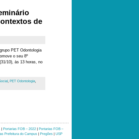
eminário
ontextos de
 grupo PET Odontologia
romove o seu 8º
(31/10), às 13 horas, no
ocial
,
PET Odontologia
,
1
|
Portarias FOB – 2022
|
Portarias FOB –
ias Prefeitura do Campus
|
Pregões
|
USP