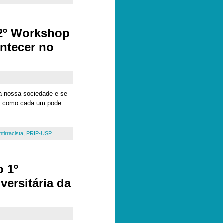
 2º Workshop
ontecer no
ta nossa sociedade e se
 em como cada um pode
ntirracista
,
PRIP-USP
o 1º
ersitária da