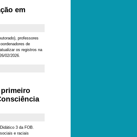
ação em
utorado), professores
 coordenadores de
alizar os registros na
 26/02/2026.
primeiro
Consciência
 Didático 3 da FOB.
sociais e raciais