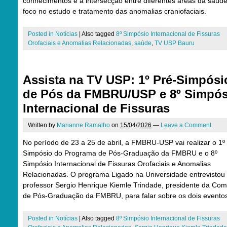
conhecimentos e a intersecção entre diferentes áreas da saúd
foco no estudo e tratamento das anomalias craniofaciais.
Posted in
Notícias
|
Also tagged
8º Simpósio Internacional de Fissuras
Orofaciais e Anomalias Relacionadas
,
saúde
,
TV USP Bauru
Assista na TV USP: 1º Pré-Simpósi
de Pós da FMBRU/USP e 8º Simpós
Internacional de Fissuras
Written by
Marianne Ramalho
on
15/04/2026
—
Leave a Comment
No período de 23 a 25 de abril, a FMBRU-USP vai realizar o 1º
Simpósio do Programa de Pós-Graduação da FMBRU e o 8º
Simpósio Internacional de Fissuras Orofaciais e Anomalias
Relacionadas. O programa Ligado na Universidade entrevistou
professor Sergio Henrique Kiemle Trindade, presidente da Com
de Pós-Graduação da FMBRU, para falar sobre os dois evento
Posted in
Notícias
|
Also tagged
8º Simpósio Internacional de Fissuras