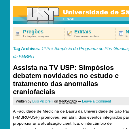
Pregões
Editais
N
Licitações, compras
Concursos, editais
Po
Tag Archives:
1º Pré-Simpósio do Programa de Pós-Gradua
da FMBRU
Assista na TV USP: Simpósios
debatem novidades no estudo e
tratamento das anomalias
craniofaciais
Written by
Luís Victorelli
on
04/05/2026
—
Leave a Comment
A Faculdade de Medicina de Bauru da Universidade de São Pa
(FMBRU-USP) promoveu, em abril, dois eventos integrados pa
proporcionar a atualização científica, o intercâmbio de