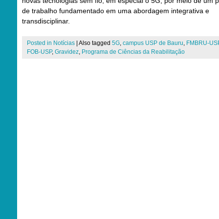
novas tecnologias sem fio, em especial o 5G, por meio de um 
de trabalho fundamentado em uma abordagem integrativa e
transdisciplinar.
Posted in
Notícias
|
Also tagged
5G
,
campus USP de Bauru
,
FMBRU-US
FOB-USP
,
Gravidez
,
Programa de Ciências da Reabilitação