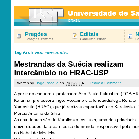
Pregões
Editais
N
Licitações, compras
Concursos, editais
Po
Tag Archives:
intercâmbio
Mestrandas da Suécia realizam
intercâmbio no HRAC-USP
Written by
Tiago Rodella
on
19/12/2016
—
Leave a Comment
A partir da esquerda: professora Ana Paula Fukushiro (FOB/H
Katarina, professora Inge, Roxanne e a fonoaudióloga Renata
Yamashita (HRAC), que já realizou capacitação no Karolinska. 
Márcio Antonio da Silva
As estudantes são do Karolinska Institutet, uma das principais
universidades da área médica do mundo, responsável pela ind
do Nobel de Medicina