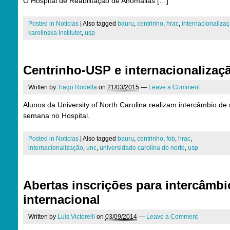
O Hospital de Reabilitação de Anomalias […]
Posted in
Notícias
|
Also tagged
bauru
,
centrinho
,
hrac
,
internacionaliza
karolinska institutet
,
usp
Centrinho-USP e internacionalizaç
Written by
Tiago Rodella
on
21/03/2015
—
Leave a Comment
Alunos da University of North Carolina realizam intercâmbio de
semana no Hospital.
Posted in
Notícias
|
Also tagged
bauru
,
centrinho
,
fob
,
hrac
,
internacionalização
,
unc
,
universidade carolina do norte
,
usp
Abertas inscrições para intercâmbi
internacional
Written by
Luís Victorelli
on
03/09/2014
—
Leave a Comment