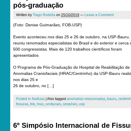
pós-graduação
Written by
Tiago Rodella
on
25/10/2019
—
Leave a Comment
(Foto: Denise Guimarães, FOB-USP)
Evento aconteceu nos dias 25 e 26 de outubro, na USP-Bauru,
reuniu renomados especialistas do Brasil e do exterior e cerca 
500 congressistas. Mais de 120 trabalhos científicos foram
apresentados
O Programa de Pós-Graduação do Hospital de Reabilitação de
Anomalias Craniofaciais (HRAC/Centrinho) da USP-Bauru reali
nos dias 25 e
26 de outubro, no […]
Posted in
Notícias
|
Also tagged
anomalias relacionadas
,
bauru
,
centrin
fissuras
,
fob
,
hrac
,
orofaciais
,
simpósio
,
usp
6º Simpósio Internacional de Fissu