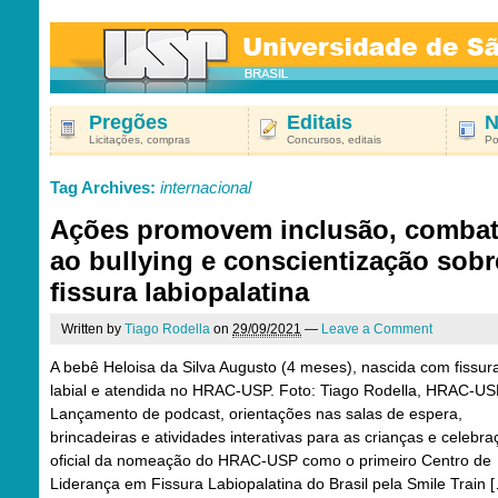
Pregões
Editais
N
Licitações, compras
Concursos, editais
Po
Tag Archives:
internacional
Ações promovem inclusão, comba
ao bullying e conscientização sobr
fissura labiopalatina
Written by
Tiago Rodella
on
29/09/2021
—
Leave a Comment
A bebê Heloisa da Silva Augusto (4 meses), nascida com fissur
labial e atendida no HRAC-USP. Foto: Tiago Rodella, HRAC-U
Lançamento de podcast, orientações nas salas de espera,
brincadeiras e atividades interativas para as crianças e celebr
oficial da nomeação do HRAC-USP como o primeiro Centro de
Liderança em Fissura Labiopalatina do Brasil pela Smile Train 