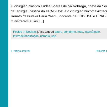
O cirurgião plástico Eudes Soares de Sá Nóbrega, chefe da Se
de Cirurgia Plástica do HRAC-USP, e o cirurgião bucomaxilofaci
Renato Yassutaka Faria Yaedú, docente da FOB-USP e HRAC-
ministraram aulas […]
Posted in
Notícias
|
Also tagged
bauru
,
centrinho
,
hrac
,
intercâmbio
,
internacionalização
,
ucrania
,
usp
«
Página anterior
Próxima 