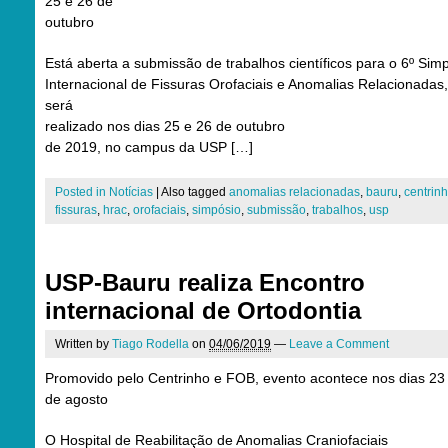
25 e 26 de
outubro
Está aberta a submissão de trabalhos científicos para o 6º Sim
Internacional de Fissuras Orofaciais e Anomalias Relacionadas
será
realizado nos dias 25 e 26 de outubro
de 2019, no campus da USP […]
Posted in
Notícias
|
Also tagged
anomalias relacionadas
,
bauru
,
centrin
fissuras
,
hrac
,
orofaciais
,
simpósio
,
submissão
,
trabalhos
,
usp
USP-Bauru realiza Encontro
internacional de Ortodontia
Written by
Tiago Rodella
on
04/06/2019
—
Leave a Comment
Promovido pelo Centrinho e FOB, evento acontece nos dias 23
de agosto
O Hospital de Reabilitação de Anomalias Craniofaciais