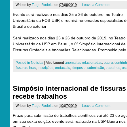
Written by
Tiago Rodella
on
07/08/2019
—
Leave a Comment
Evento será realizado nos dias 25 e 26 de outubro, no Teatro
Universitário da FOB-USP, e reunirá renomados especialistas d
Brasil e do exterior
Será realizado nos dias 25 e 26 de outubro de 2019, no Teatro
Universitário da USP em Bauru, o 6º Simpósio Internacional de
Fissuras Orofaciais e Anomalias Relacionadas. Promovido pelo
Posted in
Notícias
|
Also tagged
anomalias relacionadas
,
bauru
,
centrin
fissuras
,
hrac
,
inscrições
,
orofaciais
,
simpósio
,
submissão
,
trabalhos
,
us
Simpósio internacional de fissuras
recebe trabalhos
Written by
Tiago Rodella
on
10/07/2019
—
Leave a Comment
Prazo para submissão de trabalhos científicos vai até 23 de ag
em sua sexta edição, evento será realizado na USP-Bauru nos 