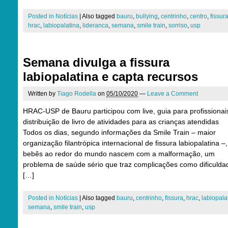
Posted in
Notícias
|
Also tagged
bauru
,
bullying
,
centrinho
,
centro
,
fissur
hrac
,
labiopalatina
,
lideranca
,
semana
,
smile train
,
sorriso
,
usp
Semana divulga a fissura
labiopalatina e capta recursos
Written by
Tiago Rodella
on
05/10/2020
—
Leave a Comment
HRAC-USP de Bauru participou com live, guia para profissionai
distribuição de livro de atividades para as crianças atendidas
Todos os dias, segundo informações da Smile Train – maior
organização filantrópica internacional de fissura labiopalatina –
bebês ao redor do mundo nascem com a malformação, um
problema de saúde sério que traz complicações como dificulda
[…]
Posted in
Notícias
|
Also tagged
bauru
,
centrinho
,
fissura
,
hrac
,
labiopala
semana
,
smile train
,
usp