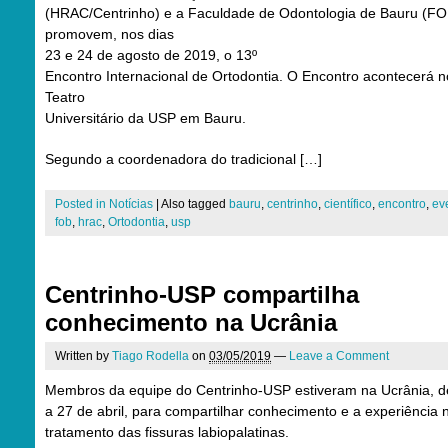
(HRAC/Centrinho) e a Faculdade de Odontologia de Bauru (FO
promovem, nos dias
23 e 24 de agosto de 2019, o 13º
Encontro Internacional de Ortodontia. O Encontro acontecerá n
Teatro
Universitário da USP em Bauru.
Segundo a coordenadora do tradicional […]
Posted in
Notícias
|
Also tagged
bauru
,
centrinho
,
científico
,
encontro
,
ev
fob
,
hrac
,
Ortodontia
,
usp
Centrinho-USP compartilha
conhecimento na Ucrânia
Written by
Tiago Rodella
on
03/05/2019
—
Leave a Comment
Membros da equipe do Centrinho-USP estiveram na Ucrânia, d
a 27 de abril, para compartilhar conhecimento e a experiência 
tratamento das fissuras labiopalatinas.