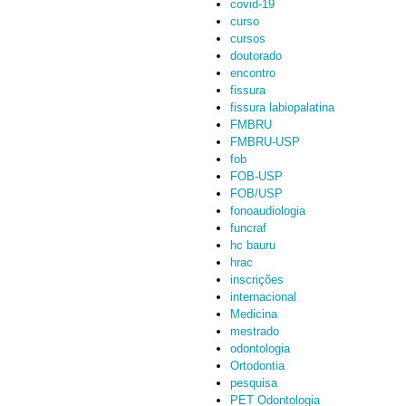
covid-19
curso
cursos
doutorado
encontro
fissura
fissura labiopalatina
FMBRU
FMBRU-USP
fob
FOB-USP
FOB/USP
fonoaudiologia
funcraf
hc bauru
hrac
inscrições
internacional
Medicina
mestrado
odontologia
Ortodontia
pesquisa
PET Odontologia