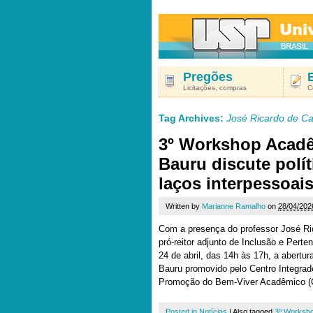
Pregões
Licitações, compras
C
Tag Archives:
José Ricardo de Ca
3º Workshop Acad
Bauru discute polít
laços interpessoa
Written by
Marianne Ramalho
on
28/04/202
Com a presença do professor José Ri
pró-reitor adjunto de Inclusão e Perte
24 de abril, das 14h às 17h, a aber
Bauru promovido pelo Centro Integra
Promoção do Bem-Viver Acadêmico (C
Posted in
Notícias
|
Also tagged
3º Worksh