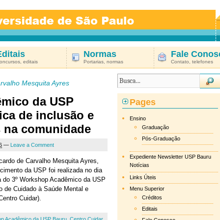
Editais
Normas
Fale Conos
oncursos, editais
Portarias, normas
Contato, telefones
rvalho Mesquita Ayres
êmico da USP
Pages
ica de inclusão e
Ensino
is na comunidade
Graduação
Pós-Graduação
6
—
Leave a Comment
Expediente Newsletter USP Bauru
cardo de Carvalho Mesquita Ayres,
Notícias
ncimento da USP foi realizada no dia
Links Úteis
tura do 3º Workshop Acadêmico da USP
do de Cuidado à Saúde Mental e
Menu Superior
entro Cuidar).
Créditos
Editais
op Acadêmico da USP Bauru
,
Centro Cuidar
,