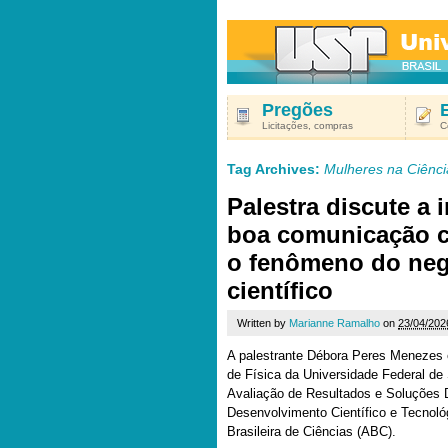
Pregões
Licitações, compras
C
Tag Archives:
Mulheres na Ciênci
Palestra discute a
boa comunicação ci
o fenômeno do ne
científico
Written by
Marianne Ramalho
on
23/04/202
A palestrante Débora Peres Menezes é
de Física da Universidade Federal de 
Avaliação de Resultados e Soluções D
Desenvolvimento Científico e Tecno
Brasileira de Ciências (ABC).