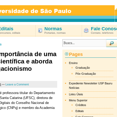
Editais
Normas
Fale Conos
oncursos, editais
Portarias, normas
Contato, telefones
a
 importância de uma
Pages
entífica e aborda
Ensino
gacionismo
Graduação
Pós-Graduação
Expediente Newsletter USP Bauru
6
—
Leave a Comment
Notícias
 professora titular do Departamento
Links Úteis
Santa Catarina (UFSC), diretora de
Menu Superior
igitais do Conselho Nacional de
Créditos
lógico (CNPq) e membro da Academia
Editais