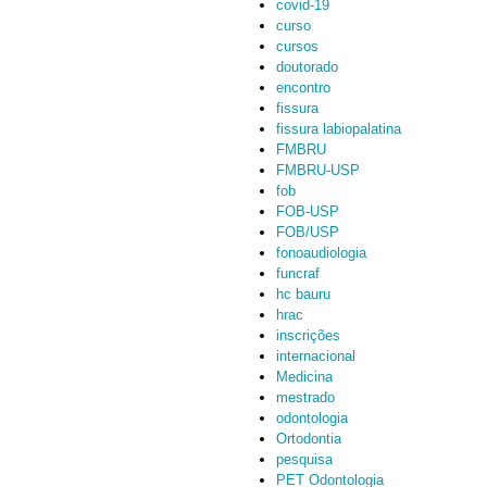
covid-19
curso
cursos
doutorado
encontro
fissura
fissura labiopalatina
FMBRU
FMBRU-USP
fob
FOB-USP
FOB/USP
fonoaudiologia
funcraf
hc bauru
hrac
inscrições
internacional
Medicina
mestrado
odontologia
Ortodontia
pesquisa
PET Odontologia