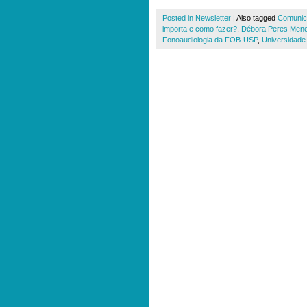
Posted in
Newsletter
|
Also tagged
Comunica
importa e como fazer?
,
Débora Peres Men
Fonoaudiologia da FOB-USP
,
Universidade