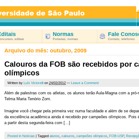
Editais
Normas
Fale Conos
oncursos, editais
Portarias, normas
Contato, telefones
Arquivo do mês:
outubro, 2009
Calouros da FOB são recebidos por 
olímpicos
Written by
Luís Victorelli
on
24/02/2012
—
Leave a Comment
Além de palestras com os atletas, os alunos terão Aula-Magna com a pró-
Telma Maria Tenório Zorn.
Imagine você chegar pela primeira vez numa faculdade e além de se depar
da excelência acadêmica ainda é recebido por campeões olímpicos. Pois é
a partir desta segunda-feira com […]
Posted in
Notícias
|
Tagged
alunos
,
calouros
,
campeões olímpicos
,
FOB-USP
,
Recepç