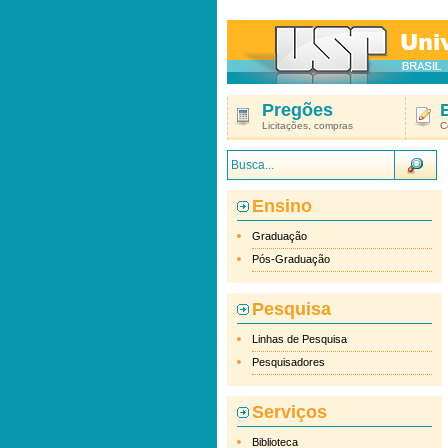
Pregões
Licitações, compras
C
Ensino
Graduação
Pós-Graduação
Pesquisa
Linhas de Pesquisa
Pesquisadores
Serviços
Biblioteca