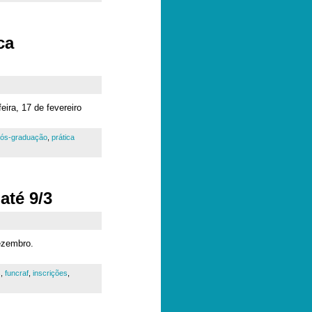
ca
eira, 17 de fevereiro
ós-graduação
,
prática
até 9/3
ezembro.
s
,
funcraf
,
inscrições
,