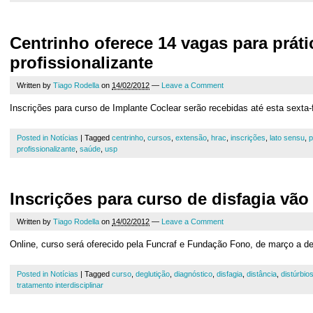
Centrinho oferece 14 vagas para práti
profissionalizante
Written by
Tiago Rodella
on
14/02/2012
—
Leave a Comment
Inscrições para curso de Implante Coclear serão recebidas até esta sexta-f
Posted in
Notícias
|
Tagged
centrinho
,
cursos
,
extensão
,
hrac
,
inscrições
,
lato sensu
,
p
profissionalizante
,
saúde
,
usp
Inscrições para curso de disfagia vão 
Written by
Tiago Rodella
on
14/02/2012
—
Leave a Comment
Online, curso será oferecido pela Funcraf e Fundação Fono, de março a d
Posted in
Notícias
|
Tagged
curso
,
deglutição
,
diagnóstico
,
disfagia
,
distância
,
distúrbio
tratamento interdisciplinar