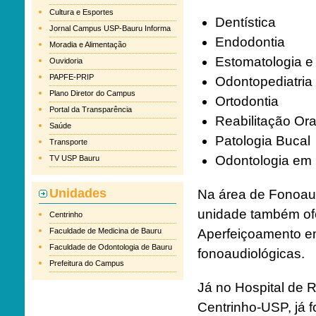
Cultura e Esportes
Dentística
Jornal Campus USP-Bauru Informa
Endodontia
Moradia e Alimentação
Estomatologia e 
Ouvidoria
PAPFE-PRIP
Odontopediatria
Plano Diretor do Campus
Ortodontia
Portal da Transparência
Reabilitação Ora
Saúde
Patologia Bucal
Transporte
Odontologia em 
TV USP Bauru
Unidades
Na área de Fonoaud
unidade também of
Centrinho
Faculdade de Medicina de Bauru
Aperfeiçoamento em
Faculdade de Odontologia de Bauru
fonoaudiológicas.
Prefeitura do Campus
Já no Hospital de R
Centrinho-USP, já 