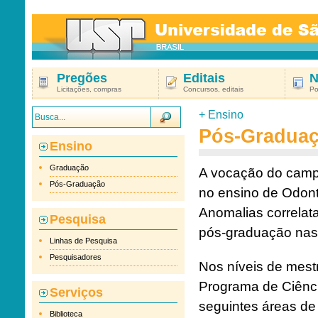
Pregões
Editais
N
Licitações, compras
Concursos, editais
Po
+ Ensino
Pós-Gradua
Ensino
Graduação
A vocação do camp
Pós-Graduação
no ensino de Odont
Anomalias correlat
Pesquisa
pós-graduação na
Linhas de Pesquisa
Pesquisadores
Nos níveis de mest
Programa de Ciênci
Serviços
seguintes áreas de
Biblioteca