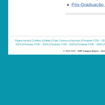
Pós-Graduação
Página Inicial
|
Créditos
|
Editais
|
Fale Conosco
|
Normas
|
Portarias FOB – 20
2023
|
Portarias FOB – 2024
|
Portarias FOB – 2025
|
Portarias FOB – 2026
|
© 2009-2026 -
USP Campus Bauru - Univ