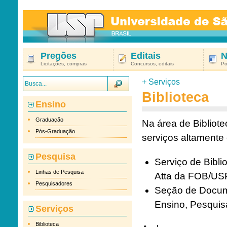
Pregões
Editais
N
Licitações, compras
Concursos, editais
Po
+ Serviços
Biblioteca
Ensino
Graduação
Na área de Bibliot
Pós-Graduação
serviços altamente
Pesquisa
Serviço de Bibli
Linhas de Pesquisa
Atta da FOB/US
Pesquisadores
Seção de Docume
Ensino, Pesqui
Serviços
Biblioteca