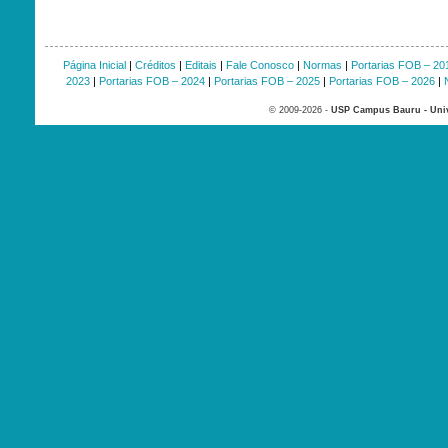
Página Inicial
|
Créditos
|
Editais
|
Fale Conosco
|
Normas
|
Portarias FOB – 20
2023
|
Portarias FOB – 2024
|
Portarias FOB – 2025
|
Portarias FOB – 2026
|
© 2009-2026 -
USP Campus Bauru - Univ