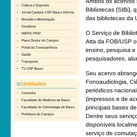
Ambos os acervos s
Cultura e Esportes
Bibliotecas (SIBi),
Jornal Campus USP-Bauru Informa
das bibliotecas da
Moradia e Alimentação
Ouvidoria
O Serviço de Biblio
PAPFE-PRIP
Atta da FOB/USP ofe
Plano Diretor do Campus
Portal da Transparência
ensino, pesquisa e
Saúde
pesquisadores, al
Transporte
TV USP Bauru
Seu acervo abrange
Fonoaudiologia, Ciê
Unidades
periódicos nacionai
Centrinho
(impressos e de ac
Faculdade de Medicina de Bauru
principais bases d
Faculdade de Odontologia de Bauru
Prefeitura do Campus
Dentre seus serviç
disponíveis localme
serviço de comutaç