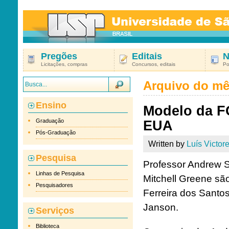
Pregões
Editais
N
Licitações, compras
Concursos, editais
Po
Arquivo do m
Ensino
Modelo da F
Graduação
EUA
Pós-Graduação
Written by
Luís Victore
Pesquisa
Professor Andrew S
Linhas de Pesquisa
Mitchell Greene sã
Pesquisadores
Ferreira dos Santos 
Janson.
Serviços
Biblioteca