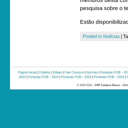
membros desta comu
pesquisa sobre o t
Estão disponibilizad
Posted in
Notícias
|
T
Página Inicial
|
Créditos
|
Editais
|
Fale Conosco
|
Normas
|
Portarias FOB – 20
2023
|
Portarias FOB – 2024
|
Portarias FOB – 2025
|
Portarias FOB – 2026
|
© 2009-2026 -
USP Campus Bauru - Univ