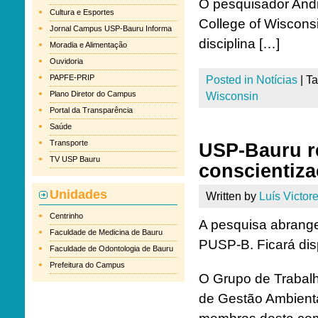
O pesquisador Andr
Cultura e Esportes
College of Wisconsi
Jornal Campus USP-Bauru Informa
disciplina […]
Moradia e Alimentação
Ouvidoria
PAPFE-PRIP
Posted in
Notícias
|
T
Plano Diretor do Campus
Wisconsin
Portal da Transparência
Saúde
Transporte
USP-Bauru r
TV USP Bauru
conscientiz
Unidades
Written by
Luís Victore
Centrinho
A pesquisa abrang
Faculdade de Medicina de Bauru
PUSP-B. Ficará dispo
Faculdade de Odontologia de Bauru
Prefeitura do Campus
O Grupo de Trabal
de Gestão Ambient