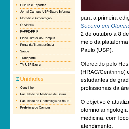
Cultura e Esportes
Jornal Campus USP-Bauru Informa
para a primeira ed
Moradia e Alimentação
Socorro em Otorrino
Ouvidoria
PAPFE-PRIP
2 de outubro a 8 d
Plano Diretor do Campus
meio da plataforma
Portal da Transparência
Paulo (USP).
Saúde
Transporte
Oferecido pelo Hosp
TV USP Bauru
(HRAC/Centrinho) d
Unidades
estudantes de grad
profissionais da ár
Centrinho
Faculdade de Medicina de Bauru
O objetivo é atuali
Faculdade de Odontologia de Bauru
Prefeitura do Campus
otorrinolaringologi
medicina, com foco
atendimento.