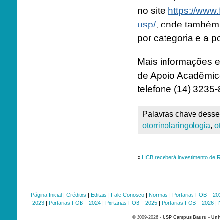
no site
https://www
usp/
, onde também 
por categoria e a po
Mais informações
de Apoio Acadêmic
telefone (14) 3235-
Palavras chave desse 
otorrinolaringologia
,
o
«
HCB receberá investimento de R
Página Inicial
|
Créditos
|
Editais
|
Fale Conosco
|
Normas
|
Portarias FOB – 20
2023
|
Portarias FOB – 2024
|
Portarias FOB – 2025
|
Portarias FOB – 2026
|
© 2009-2026 -
USP Campus Bauru - Univ