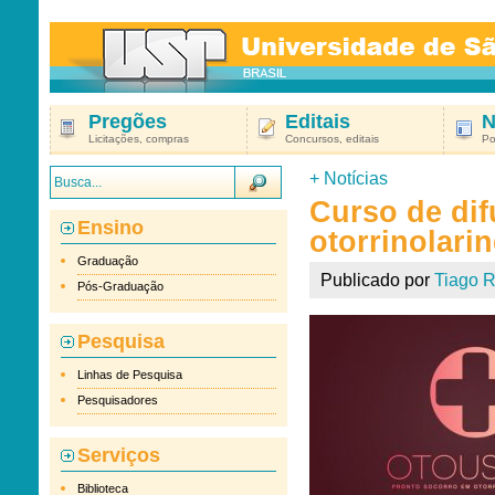
Pregões
Editais
N
Licitações, compras
Concursos, editais
Po
+
Notícias
Curso de di
Ensino
otorrinolari
Graduação
Publicado por
Tiago R
Pós-Graduação
Pesquisa
Linhas de Pesquisa
Pesquisadores
Serviços
Biblioteca