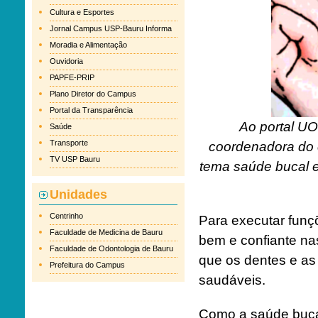
Cultura e Esportes
Jornal Campus USP-Bauru Informa
Moradia e Alimentação
Ouvidoria
PAPFE-PRIP
Plano Diretor do Campus
Portal da Transparência
Ao portal UO
Saúde
Transporte
coordenadora do 
TV USP Bauru
tema saúde bucal e 
Unidades
Centrinho
Para executar funçõ
Faculdade de Medicina de Bauru
bem e confiante nas
Faculdade de Odontologia de Bauru
que os dentes e as
Prefeitura do Campus
saudáveis.
Como a saúde bucal