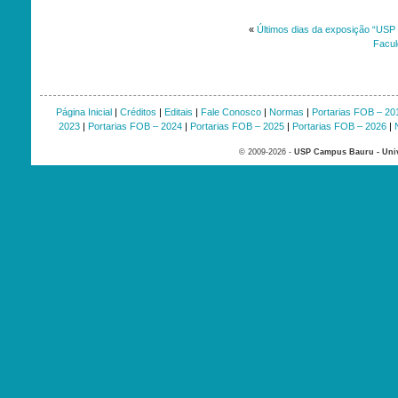
«
Últimos dias da exposição “USP
Facul
Página Inicial
|
Créditos
|
Editais
|
Fale Conosco
|
Normas
|
Portarias FOB – 20
2023
|
Portarias FOB – 2024
|
Portarias FOB – 2025
|
Portarias FOB – 2026
|
© 2009-2026 -
USP Campus Bauru - Univ