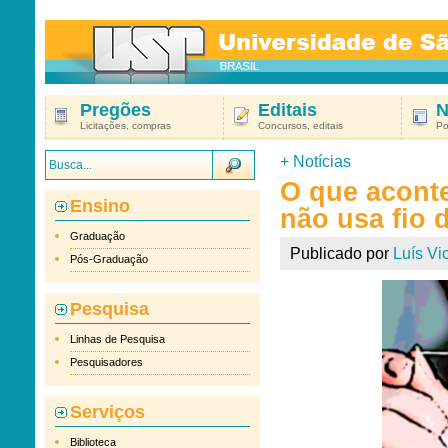
Pregões
Editais
N
Licitações, compras
Concursos, editais
Po
+
Notícias
O que acont
Ensino
não usa fio 
Graduação
Publicado por
Luís Vic
Pós-Graduação
Pesquisa
Linhas de Pesquisa
Pesquisadores
Serviços
Biblioteca