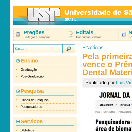
Pregões
Editais
N
Licitações, compras
Concursos, editais
Po
+
Notícias
Pela primeir
Ensino
vence o Prê
Graduação
Dental Mater
Pós-Graduação
Publicado por
Luís Vic
Pesquisa
Linhas de Pesquisa
Pesquisadores
Serviços
Biblioteca