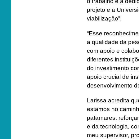
o trabalho e a ded
projeto e a Univer
viabilização”.
“Esse reconheciment
a qualidade da pe
com apoio e colabor
diferentes instituiç
do investimento con
apoio crucial de in
desenvolvimento de
Larissa acredita q
estamos no caminho 
patamares, reforça
e da tecnologia, c
meu supervisor, pr