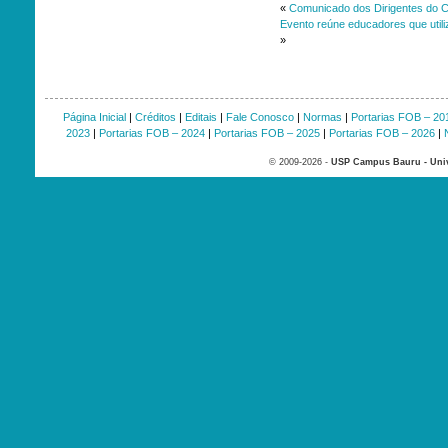
«
Comunicado dos Dirigentes do 
Evento reúne educadores que utili
»
Página Inicial
|
Créditos
|
Editais
|
Fale Conosco
|
Normas
|
Portarias FOB – 20
2023
|
Portarias FOB – 2024
|
Portarias FOB – 2025
|
Portarias FOB – 2026
|
© 2009-2026 -
USP Campus Bauru - Univ