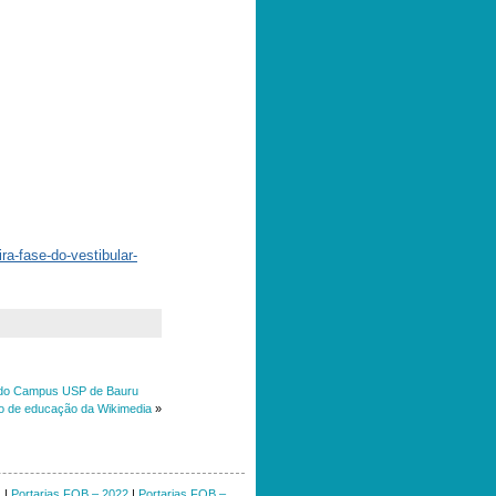
ra-fase-do-vestibular-
al do Campus USP de Bauru
to de educação da Wikimedia
»
1
|
Portarias FOB – 2022
|
Portarias FOB –