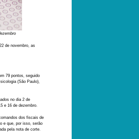
 dezembro
 22 de novembro, as
om 79 pontos, seguido
sicologia (São Paulo),
gados no dia 2 de
15 e 16 de dezembro.
 comandos dos fiscais de
o e que, por isso, serão
da pela nota de corte.