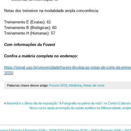
Notas dos treineiros na modalidade ampla concorrência:
Treinamento E (Exatas): 61
Treinamento B (Biológicas): 60
Treinamento H (Humanas): 57
Com informações da Fuvest
Confira a matéria completa no endereço:
https://jornal.usp.br/universidade/fuvest-divulga-as-notas-de-corte-da-primei
2025/
Palavras chave desse artigo:
Fuvest 2025
,
Medicina
,
Notas de corte
«
Amanhã é o último dia da exposição “A Fotografia na palma da mão” no Centro Cultur
Novo curso apoia promoção da saúde auditiva na Wikiversidade, proje
nosco
|
Normas
|
Portarias FOB – 2019-2010
|
Portarias FOB – 2020
|
Portarias FOB – 202