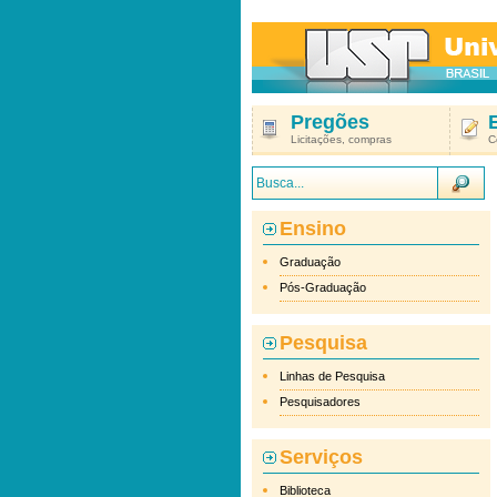
Pregões
Licitações, compras
C
Ensino
Graduação
Pós-Graduação
Pesquisa
Linhas de Pesquisa
Pesquisadores
Serviços
Biblioteca