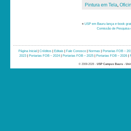
Pintura em Tela
,
Ofici
«
USP em Bauru lança e-book gratu
Comissão de Pesquisa 
Página Inicial
|
Créditos
|
Editais
|
Fale Conosco
|
Normas
|
Portarias FOB – 20
2023
|
Portarias FOB – 2024
|
Portarias FOB – 2025
|
Portarias FOB – 2026
|
© 2009-2026 -
USP Campus Bauru - Univ