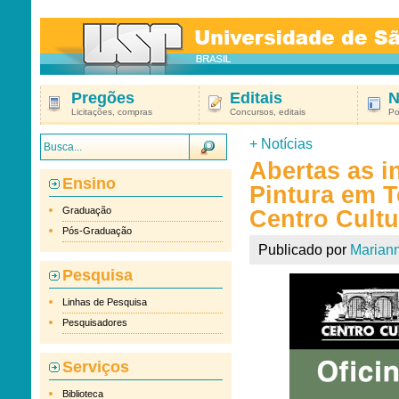
Pregões
Editais
N
Licitações, compras
Concursos, editais
Po
+
Notícias
Abertas as i
Ensino
Pintura em T
Graduação
Centro Cult
Pós-Graduação
Publicado por
Marian
Pesquisa
Linhas de Pesquisa
Pesquisadores
Serviços
Biblioteca