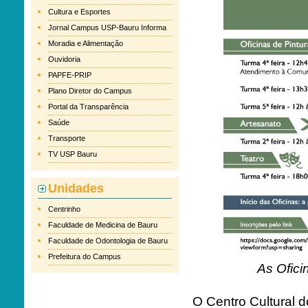
Cultura e Esportes
Jornal Campus USP-Bauru Informa
Moradia e Alimentação
Ouvidoria
PAPFE-PRIP
Plano Diretor do Campus
Portal da Transparência
Saúde
Transporte
TV USP Bauru
Unidades
Centrinho
Faculdade de Medicina de Bauru
Faculdade de Odontologia de Bauru
Prefeitura do Campus
As Ofici
O Centro Cultural 