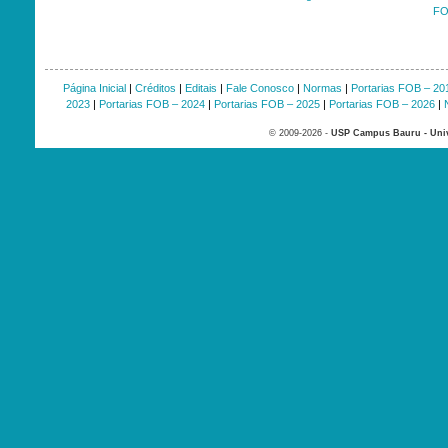
FO
Página Inicial
|
Créditos
|
Editais
|
Fale Conosco
|
Normas
|
Portarias FOB – 20
2023
|
Portarias FOB – 2024
|
Portarias FOB – 2025
|
Portarias FOB – 2026
|
© 2009-2026 -
USP Campus Bauru - Univ