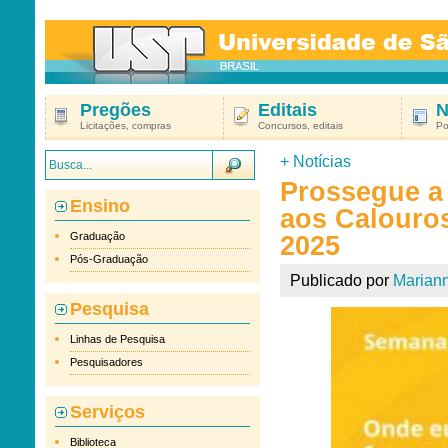
Pregões
Editais
N
Licitações, compras
Concursos, editais
Po
+
Notícias
Prossegue a
Ensino
aos Calouro
Graduação
2025
Pós-Graduação
Publicado por
Marian
Pesquisa
Linhas de Pesquisa
Pesquisadores
Serviços
Biblioteca