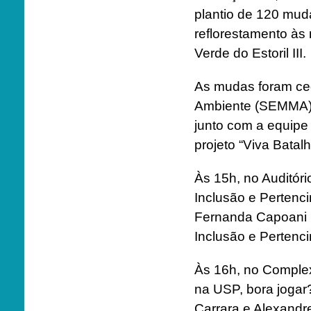
plantio de 120 mud
reflorestamento às
Verde do Estoril III.
As mudas foram ced
Ambiente (SEMMA),
junto com a equipe 
projeto “Viva Batalh
Às 15h, no Auditóri
Inclusão e Pertenc
Fernanda Capoani G
Inclusão e Perten
Às 16h, no Complex
na USP, bora jogar
Carrara e Alexandre