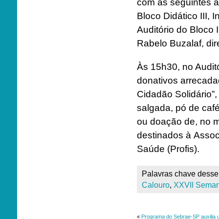
com as seguintes a
Bloco Didático III,
Auditório do Bloco 
Rabelo Buzalaf, di
Às 15h30, no Auditó
donativos arrecad
Cidadão Solidário”
salgada, pó de café
ou doação de, no m
destinados à Assoc
Saúde (Profis).
Palavras chave desse 
Calouro
,
XXVII Seman
«
Programa do Sebrae-SP auxilia u