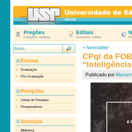
Pregões
Editais
N
Licitações, compras
Concursos, editais
Po
+
Newsletter
CPqI da FOB
Ensino
“Inteligência
Graduação
Publicado por
Marian
Pós-Graduação
Pesquisa
Linhas de Pesquisa
Pesquisadores
Serviços
Biblioteca