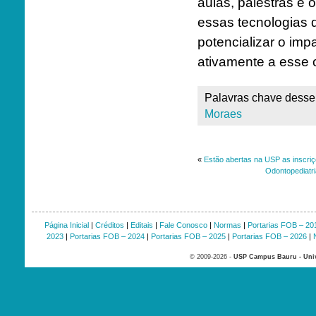
aulas, palestras e 
essas tecnologias 
potencializar o im
ativamente a esse 
Palavras chave desse 
Moraes
«
Estão abertas na USP as inscriç
Odontopediatri
Página Inicial
|
Créditos
|
Editais
|
Fale Conosco
|
Normas
|
Portarias FOB – 20
2023
|
Portarias FOB – 2024
|
Portarias FOB – 2025
|
Portarias FOB – 2026
|
© 2009-2026 -
USP Campus Bauru - Univ