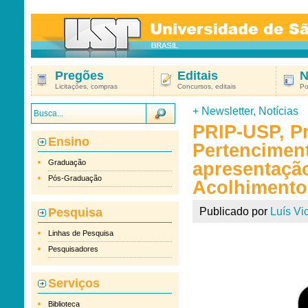
Pregões
Editais
N
Licitações, compras
Concursos, editais
Po
+
Newsletter
,
Notícias
PRIP-USP, Pr
Ensino
Pertenciment
Graduação
apresentaçã
Pós-Graduação
Acolhimento
Pesquisa
Publicado por
Luís Vic
Linhas de Pesquisa
Pesquisadores
Serviços
Biblioteca