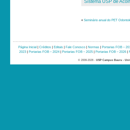
Sistema USP de Acol
«
Seminário anual do PET Odontolo
Página Inicial
|
Créditos
|
Editais
|
Fale Conosco
|
Normas
|
Portarias FOB – 20
2023
|
Portarias FOB – 2024
|
Portarias FOB – 2025
|
Portarias FOB – 2026
|
© 2009-2026 -
USP Campus Bauru - Univ