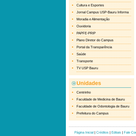
Cultura e Esportes
Jornal Campus USP-Bauru Informa
Moradia e Alimentação
Ouvidoria
PAPFE-PRIP
Plano Diretor do Campus
Portal da Transparência
Saúde
Transporte
TV USP Bauru
Unidades
Centrinho
Faculdade de Medicina de Bauru
Faculdade de Odontologia de Bauru
Prefeitura do Campus
Página Inicial
|
Créditos
|
Editais
|
Fale Co