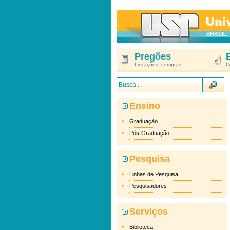
Pregões
Licitações, compras
C
Ensino
Graduação
Pós-Graduação
Pesquisa
Linhas de Pesquisa
Pesquisadores
Serviços
Biblioteca