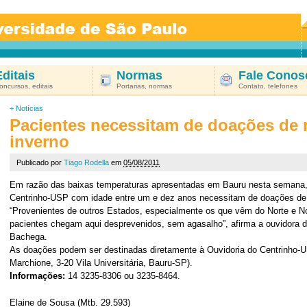
Editais
Normas
Fale Conos
oncursos, editais
Portarias, normas
Contato, telefones
+
Notícias
Pacientes necessitam de doações de 
inverno
Publicado por
Tiago Rodella
em
05/08/2011
Em razão das baixas temperaturas apresentadas em Bauru nesta semana, 
Centrinho-USP com idade entre um e dez anos necessitam de doações de 
“Provenientes de outros Estados, especialmente os que vêm do Norte e N
pacientes chegam aqui desprevenidos, sem agasalho”, afirma a ouvidora do
Bachega.
As doações podem ser destinadas diretamente à Ouvidoria do Centrinho-U
Marchione, 3-20 Vila Universitária, Bauru-SP).
Informações:
14 3235-8306 ou 3235-8464.
Elaine de Sousa (Mtb. 29.593)