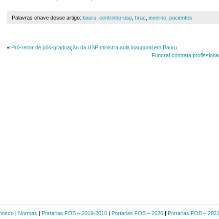
Palavras chave desse artigo:
bauru
,
centrinho-usp
,
hrac
,
inverno
,
pacientes
«
Pró-reitor de pós-graduação da USP ministra aula inaugural em Bauru
Funcraf contrata profissiona
nosco
|
Normas
|
Portarias FOB – 2019-2010
|
Portarias FOB – 2020
|
Portarias FOB – 202