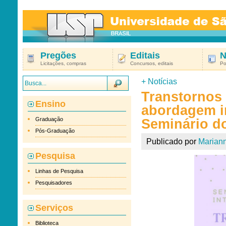
Pregões
Editais
N
Licitações, compras
Concursos, editais
Po
+
Notícias
Transtornos 
Ensino
abordagem in
Graduação
Seminário d
Pós-Graduação
Publicado por
Marian
Pesquisa
Linhas de Pesquisa
Pesquisadores
Serviços
Biblioteca