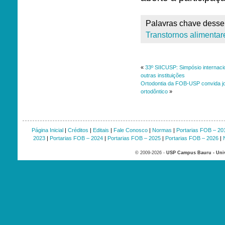
Palavras chave desse 
Transtornos alimentar
«
33º SIICUSP: Simpósio internaci
outras instituições
Ortodontia da FOB-USP convida jov
ortodôntico
»
Página Inicial
|
Créditos
|
Editais
|
Fale Conosco
|
Normas
|
Portarias FOB – 20
2023
|
Portarias FOB – 2024
|
Portarias FOB – 2025
|
Portarias FOB – 2026
|
© 2009-2026 -
USP Campus Bauru - Univ