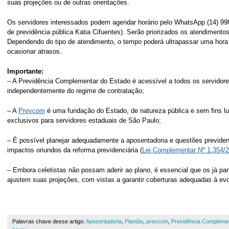
suas projeções ou de outras orientações.
Os servidores interessados podem agendar horário pelo WhatsApp (14) 9
de previdência pública Katia Cifuentes). Serão priorizados os atendiment
Dependendo do tipo de atendimento, o tempo poderá ultrapassar uma hora
ocasionar atrasos.
Importante:
– A Previdência Complementar do Estado é acessível a todos os servidores
independentemente do regime de contratação;
– A
Prevcom
é uma fundação do Estado, de natureza pública e sem fins lu
exclusivos para servidores estaduais de São Paulo;
– É possível planejar adequadamente a aposentadoria e questões previdenc
impactos oriundos da reforma previdenciária (
Lei Complementar Nº 1.354/
– Embora celetistas não possam aderir ao plano, é essencial que os já par
ajustem suas projeções, com vistas a garantir coberturas adequadas à evo
Palavras chave desse artigo:
Aposentadoria
,
Plantão
,
prevcom
,
Previdência Compleme