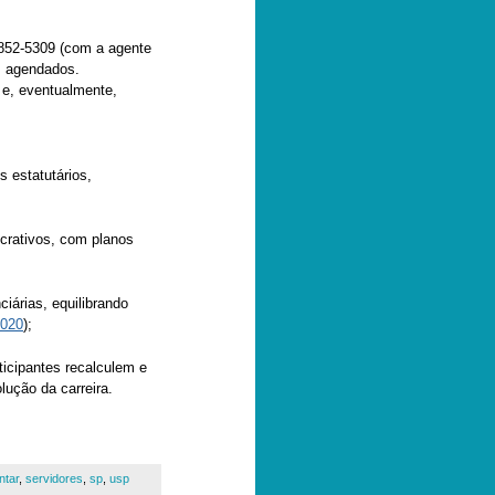
9852-5309 (com a agente
os agendados.
 e, eventualmente,
 estatutários,
crativos, com planos
iárias, equilibrando
2020
);
ticipantes recalculem e
lução da carreira.
ntar
,
servidores
,
sp
,
usp