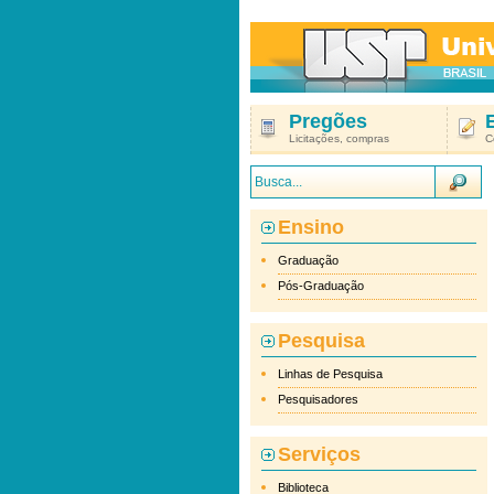
Pregões
Licitações, compras
C
Ensino
Graduação
Pós-Graduação
Pesquisa
Linhas de Pesquisa
Pesquisadores
Serviços
Biblioteca