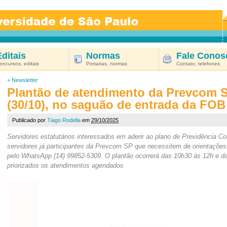
Editais
Normas
Fale Conos
oncursos, editais
Portarias, normas
Contato, telefones
+
Newsletter
Plantão de atendimento da Prevcom 
(30/10), no saguão de entrada da FOB
Publicado por
Tiago Rodella
em
29/10/2025
Servidores estatutários interessados em aderir ao plano de Previdência 
servidores já participantes da Prevcom SP que necessitem de orientaçõe
pelo WhatsApp (14) 99852-5309. O plantão ocorrerá das 10h30 às 12h e d
priorizados os atendimentos agendados