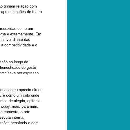
não tinham relação com
 apresentações de teatro
 produzidas como um
nterna e externamente. Em
ensível diante das
 a competitividade e o
essão ao longo do
 honestidade do gesto
 precisava ser expresso
a quando eu aprecio ela ou
a, é como um colo onde
tos de alegria, epifania
 hobby, mas, para mim,
e contexto, a arte
scuta interna,
essões sensíveis e com