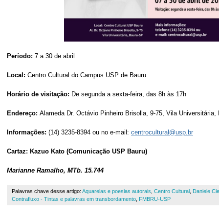
Período:
7 a 30 de abril
Local:
Centro Cultural do Campus USP de Bauru
Horário de visitação:
De segunda a sexta-feira, das 8h às 17h
Endereço:
Alameda Dr. Octávio Pinheiro Brisolla, 9-75, Vila Universitária,
Informações:
(14) 3235-8394 ou no e-mail:
centrocultural@usp.br
Cartaz: Kazuo Kato (Comunicação USP Bauru)
Marianne Ramalho, MTb. 15.744
Palavras chave desse artigo:
Aquarelas e poesias autorais
,
Centro Cultural
,
Daniele Cl
Contrafluxo - Tintas e palavras em transbordamento
,
FMBRU-USP