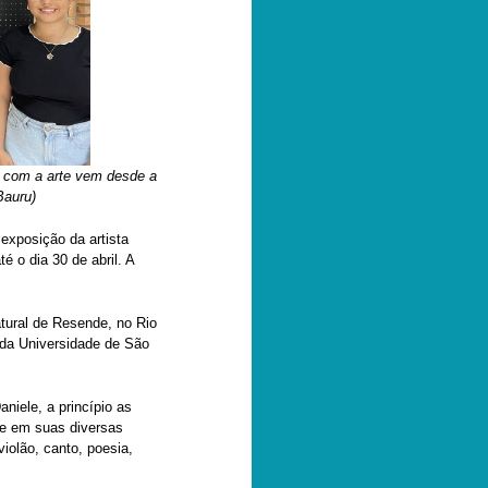
o com a arte vem desde a
Bauru)
exposição da artista
 o dia 30 de abril. A
tural de Resende, no Rio
 da Universidade de São
iele, a princípio as
de em suas diversas
iolão, canto, poesia,