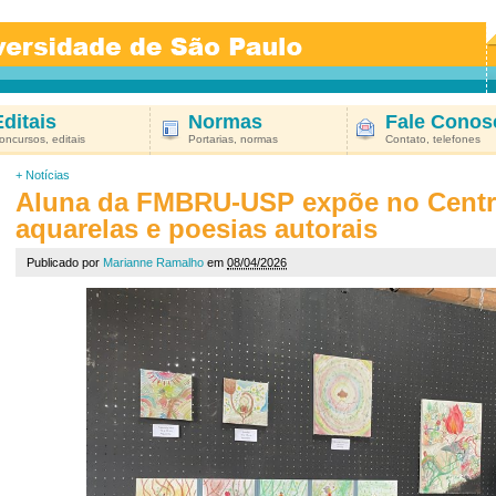
Editais
Normas
Fale Conos
oncursos, editais
Portarias, normas
Contato, telefones
+
Notícias
Aluna da FMBRU-USP expõe no Centro
aquarelas e poesias autorais
Publicado por
Marianne Ramalho
em
08/04/2026