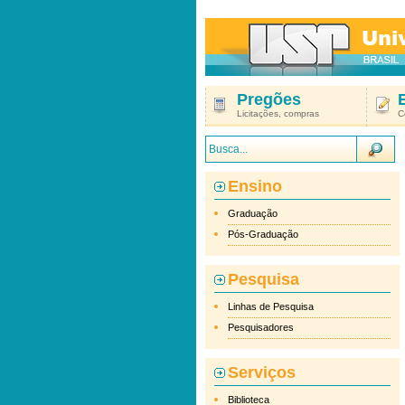
Pregões
Licitações, compras
C
Ensino
Graduação
Pós-Graduação
Pesquisa
Linhas de Pesquisa
Pesquisadores
Serviços
Biblioteca