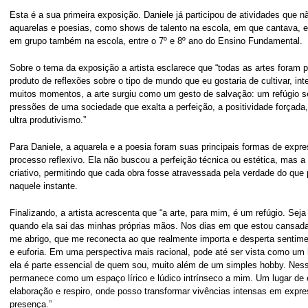
Esta é a sua primeira exposição. Daniele já participou de atividades que 
aquarelas e poesias, como shows de talento na escola, em que cantava, e
em grupo também na escola, entre o 7º e 8º ano do Ensino Fundamental.
Sobre o tema da exposição a artista esclarece que “todas as artes foram
produto de reflexões sobre o tipo de mundo que eu gostaria de cultivar, i
muitos momentos, a arte surgiu como um gesto de salvação: um refúgio s
pressões de uma sociedade que exalta a perfeição, a positividade forçada,
ultra produtivismo.”
Para Daniele, a aquarela e a poesia foram suas principais formas de expr
processo reflexivo. Ela não buscou a perfeição técnica ou estética, mas a
criativo, permitindo que cada obra fosse atravessada pela verdade do que
naquele instante.
Finalizando, a artista acrescenta que “a arte, para mim, é um refúgio. Sej
quando ela sai das minhas próprias mãos. Nos dias em que estou cansad
me abrigo, que me reconecta ao que realmente importa e desperta sentimen
e euforia. Em uma perspectiva mais racional, pode até ser vista como um
ela é parte essencial de quem sou, muito além de um simples hobby. Ness
permanece como um espaço lírico e lúdico intrínseco a mim. Um lugar de e
elaboração e respiro, onde posso transformar vivências intensas em expr
presença.”