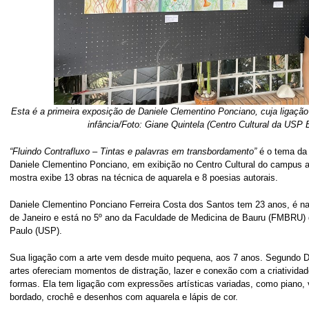
Esta é a primeira exposição de Daniele Clementino Ponciano, cuja ligaçã
infância/
Foto: Giane Quintela (Centro Cultural da USP 
“Fluindo Contrafluxo – Tintas e palavras em transbordamento”
é o tema da 
Daniele Clementino Ponciano, em exibição no Centro Cultural do campus até
mostra exibe 13 obras na técnica de aquarela e 8 poesias autorais.
Daniele Clementino Ponciano Ferreira Costa dos Santos tem 23 anos, é na
de Janeiro e está no 5º ano da Faculdade de Medicina de Bauru (FMBRU)
Paulo (USP).
Sua ligação com a arte vem desde muito pequena, aos 7 anos. Segundo Dan
artes ofereciam momentos de distração, lazer e conexão com a criativida
formas. Ela tem ligação com expressões artísticas variadas, como piano, v
bordado, crochê e desenhos com aquarela e lápis de cor.