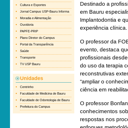
Destinado a profiss
Cultura e Esportes
em Bauru especiali
Jornal Campus USP-Bauru Informa
Moradia e Alimentação
Implantodontia e q
Ouvidoria
experiência clínica.
PAPFE-PRIP
Plano Diretor do Campus
O professor da FO
Portal da Transparência
evento, destaca que
Saúde
profissionais desde
Transporte
TV USP Bauru
do uso da terapia c
reconstrutivas exte
Unidades
“ampliar o conheci
Centrinho
ciência em reabilitaç
Faculdade de Medicina de Bauru
Faculdade de Odontologia de Bauru
O professor Bonfan
Prefeitura do Campus
conhecimentos sobr
respostas nos proc
enfoques metodoló