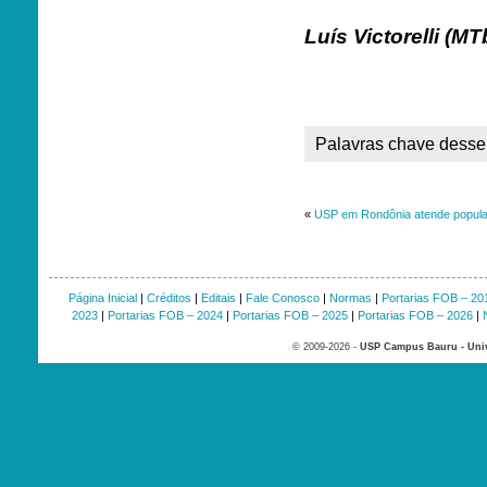
Luís Victorelli (MT
Palavras chave desse 
«
USP em Rondônia atende popula
Página Inicial
|
Créditos
|
Editais
|
Fale Conosco
|
Normas
|
Portarias FOB – 20
2023
|
Portarias FOB – 2024
|
Portarias FOB – 2025
|
Portarias FOB – 2026
|
© 2009-2026 -
USP Campus Bauru - Univ