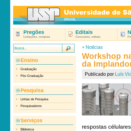
Pregões
Editais
N
Licitações, compras
Concursos, editais
Po
+
Notícias
Workshop na
Ensino
da Implando
Graduação
Publicado por
Luís Vic
Pós-Graduação
Pesquisa
Linhas de Pesquisa
Pesquisadores
Serviços
respostas célulares
Biblioteca