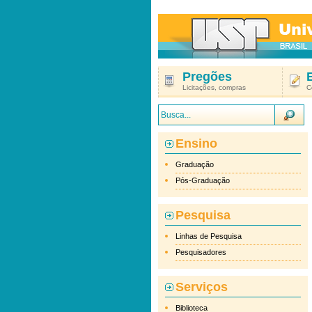
Pregões
Licitações, compras
C
Ensino
Graduação
Pós-Graduação
Pesquisa
Linhas de Pesquisa
Pesquisadores
Serviços
Biblioteca