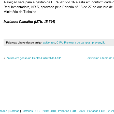
A eleição será para a gestão da CIPA 2015/2016 e está em conformidade
Regulamentadora, NR 5, aprovada pela Portaria nº 13 de 27 de outubro de 
Ministério do Trabalho.
Marianne Ramalho (MTb. 15.744)
Palavras chave desse artigo:
acidentes
,
CIPA
,
Prefeitura do campus
,
prevenção
«
Pintura em gesso no Centro Cultural da USP
Feminismo é tema de e
nosco
|
Normas
|
Portarias FOB – 2019-2010
|
Portarias FOB – 2020
|
Portarias FOB – 202