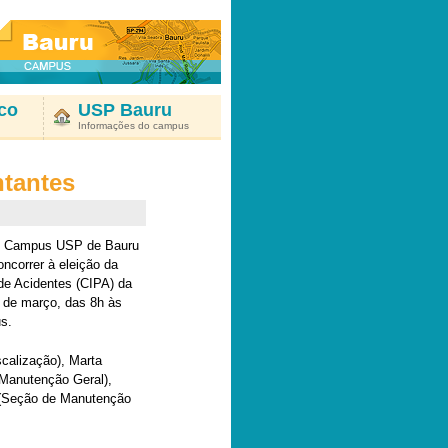
co
USP Bauru
Informações do campus
ntantes
 do Campus USP de Bauru
ncorrer à eleição da
de Acidentes (CIPA) da
 de março, das 8h às
s.
scalização), Marta
 Manutenção Geral),
 (Seção de Manutenção