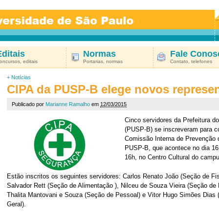
Editais
Normas
Fale Conos
oncursos, editais
Portarias, normas
Contato, telefones
+
Notícias
CIPA da PUSP-B elege novos represe
Publicado por
Marianne Ramalho
em
12/03/2015
Cinco servidores da Prefeitura
(PUSP-B) se inscreveram para co
Comissão Interna de Prevenção 
PUSP-B, que acontece no dia 16
16h, no Centro Cultural do campu
Estão inscritos os seguintes servidores: Carlos Renato João (Seção de Fi
Salvador Rett (Seção de Alimentação ), Nilceu de Souza Vieira (Seção de
Thalita Mantovani e Souza (Seção de Pessoal) e Vitor Hugo Simões Dias
Geral).