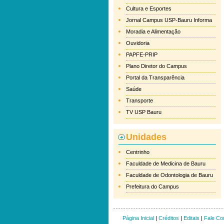
Cultura e Esportes
Jornal Campus USP-Bauru Informa
Moradia e Alimentação
Ouvidoria
PAPFE-PRIP
Plano Diretor do Campus
Portal da Transparência
Saúde
Transporte
TV USP Bauru
Unidades
Centrinho
Faculdade de Medicina de Bauru
Faculdade de Odontologia de Bauru
Prefeitura do Campus
Página Inicial
|
Créditos
|
Editais
|
Fale Co