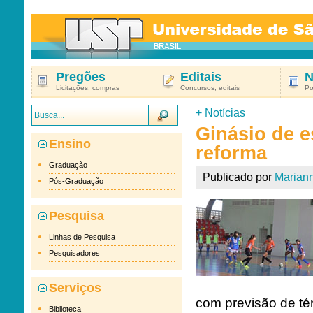
Pregões
Editais
N
Licitações, compras
Concursos, editais
Po
+
Notícias
Ginásio de 
Ensino
reforma
Graduação
Publicado por
Marian
Pós-Graduação
Pesquisa
Linhas de Pesquisa
Pesquisadores
Serviços
com previsão de té
Biblioteca