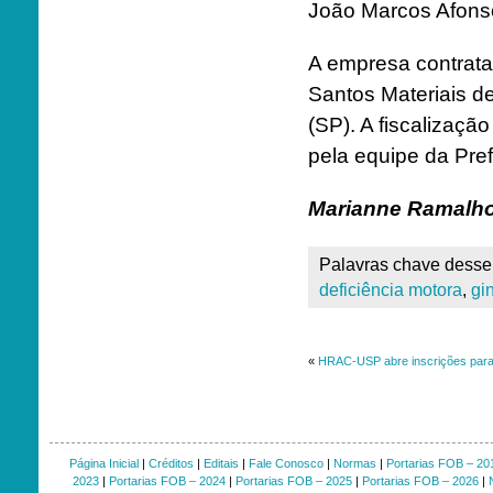
João Marcos Afons
A empresa contrata
Santos Materiais d
(SP). A fiscalizaç
pela equipe da Pre
Marianne Ramalho
Palavras chave desse 
deficiência motora
,
gi
«
HRAC-USP abre inscrições para p
Página Inicial
|
Créditos
|
Editais
|
Fale Conosco
|
Normas
|
Portarias FOB – 20
2023
|
Portarias FOB – 2024
|
Portarias FOB – 2025
|
Portarias FOB – 2026
|