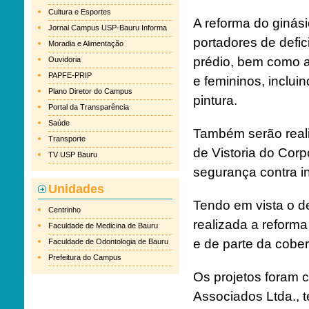
Cultura e Esportes
A reforma do ginás
Jornal Campus USP-Bauru Informa
portadores de defic
Moradia e Alimentação
prédio, bem como a
Ouvidoria
PAPFE-PRIP
e femininos, inclui
Plano Diretor do Campus
pintura.
Portal da Transparência
Saúde
Também serão reali
Transporte
de Vistoria do Cor
TV USP Bauru
segurança contra i
Unidades
Tendo em vista o d
Centrinho
realizada a reforma
Faculdade de Medicina de Bauru
e de parte da cober
Faculdade de Odontologia de Bauru
Prefeitura do Campus
Os projetos foram c
Associados Ltda., 