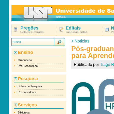
Pregões
Editais
N
Licitações, compras
Concursos, editais
Po
+
Notícias
Pós-graduan
Ensino
para Aprend
Graduação
Publicado por
Tiago R
Pós-Graduação
Pesquisa
Linhas de Pesquisa
Pesquisadores
Serviços
Biblioteca