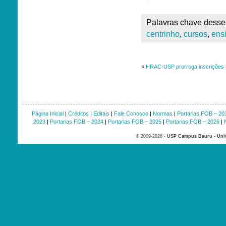
Palavras chave desse 
centrinho
,
cursos
,
ens
«
HRAC-USP prorroga inscrições 
Página Inicial
|
Créditos
|
Editais
|
Fale Conosco
|
Normas
|
Portarias FOB – 20
2023
|
Portarias FOB – 2024
|
Portarias FOB – 2025
|
Portarias FOB – 2026
|
© 2009-2026 -
USP Campus Bauru - Univ