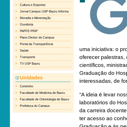
Cultura e Esportes
Jornal Campus USP-Bauru Informa
Moradia e Alimentação
Ouvidoria
PAPFE-PRIP
Plano Diretor do Campus
Portal da Transparência
uma iniciativa: o pr
Saúde
oferecer palestras, 
Transporte
TV USP Bauru
científicos, minist
Graduação do Hospit
Unidades
interessadas, de fo
Centrinho
Faculdade de Medicina de Bauru
“A ideia é levar no
Faculdade de Odontologia de Bauru
laboratórios do Hos
Prefeitura do Campus
da carreira docent
ter acesso ao con
Graduação e às pes