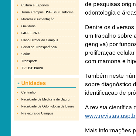
de pesquisas origin
Cultura e Esportes
odontologia e área
Jornal Campus USP-Bauru Informa
Moradia e Alimentação
Dentre os diversos
Ouvidoria
PAPFE-PRIP
um trabalho sobre a
Plano Diretor do Campus
gengiva) por fungo
Portal da Transparência
proliferação celula
Saúde
com mamona e hipoc
Transporte
TV USP Bauru
Também neste núme
Unidades
sobre diagnóstico di
identificação de pr
Centrinho
Faculdade de Medicina de Bauru
A revista científi
Faculdade de Odontologia de Bauru
Prefeitura do Campus
www.revistas.usp.b
Mais informações p