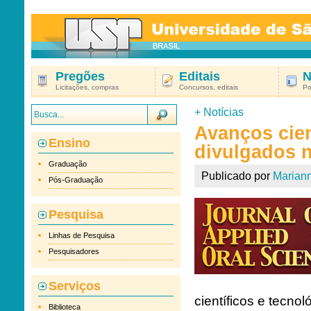
Pregões
Editais
N
Licitações, compras
Concursos, editais
Po
+
Notícias
Avanços cien
Ensino
divulgados 
Graduação
Publicado por
Marian
Pós-Graduação
Pesquisa
Linhas de Pesquisa
Pesquisadores
Serviços
científicos e tecno
Biblioteca