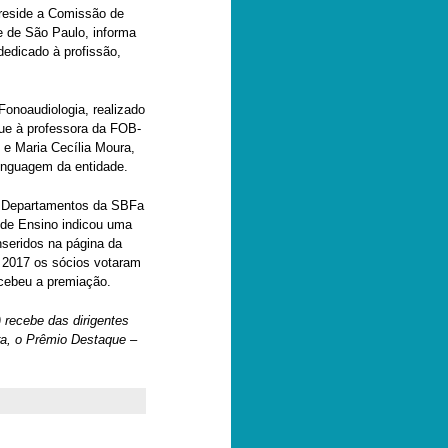
preside a Comissão de
e de São Paulo, informa
dedicado à profissão,
Fonoaudiologia, realizado
gue à professora da FOB-
 e Maria Cecília Moura,
inguagem da entidade.
s Departamentos da SBFa
 de Ensino indicou uma
nseridos na página da
e 2017 os sócios votaram
cebeu a premiação.
 recebe das dirigentes
ra, o Prêmio Destaque –