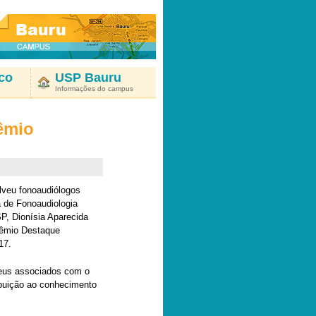
co
USP Bauru
Informações do campus
êmio
lveu fonoaudiólogos
 de Fonoaudiologia
, Dionísia Aparecida
rêmio Destaque
17.
seus associados com o
ribuição ao conhecimento