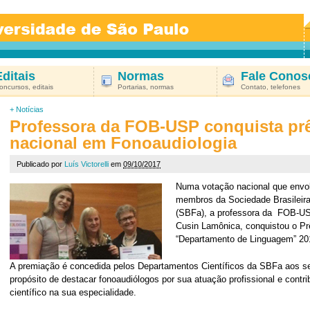
Editais
Normas
Fale Conos
oncursos, editais
Portarias, normas
Contato, telefones
+
Notícias
Professora da FOB-USP conquista pr
nacional em Fonoaudiologia
Publicado por
Luís Victorelli
em
09/10/2017
Numa votação nacional que envo
membros da Sociedade Brasileira
(SBFa), a professora da FOB-USP
Cusin Lamônica, conquistou o P
“Departamento de Linguagem” 20
A premiação é concedida pelos Departamentos Científicos da SBFa aos 
propósito de destacar fonoaudiólogos por sua atuação profissional e cont
científico na sua especialidade.