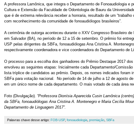
A professora Lamônica, que integra o Departamento de Fonoaudiologia e 
Cultura e Extensão da Faculdade de Odontologia de Bauru da Universidad
que é de extrema relevância receber a honraria, resultado de um “trabalho 
com reconhecimento da comunidade de fonoaudiólogos brasileiros”.
A cerimônia de outorga aconteceu durante o XXV Congresso Brasileiro de 
em Salvador (BA), no período de 12 a 15 de setembro. O prêmio foi entre
USP pelas dirigentes da SBFa, fonoaudiólogas Ana Cristina A. Montenegro
respectivamente coordenadora e vice coordenadora do Departamento de L
O processo para a escolha dos ganhadores do Prêmio Destaque 2017 do
envolveu as seguintes etapas: Inicialmente cada Departamento/Comissão
lista tríplice de candidatos ao prêmio. Depois, os nomes indicados foram i
SBFa para votação nacional. No período de 14 de julho a 12 de agosto d
em um único nome de cada departamento. O mais votado de cada área re
Foto (Divulgação).
“Professora Dionísia Aparecida Cusin Lamônica (centro)
da SBFa, fonoaudiólogas Ana Cristina A. Montenegro e Maria Cecília Mou
Departamento de Linguagem 2017”.
Palavras chave desse artigo:
FOB-USP
,
fonoaudiologia
,
premiação
,
SBFa