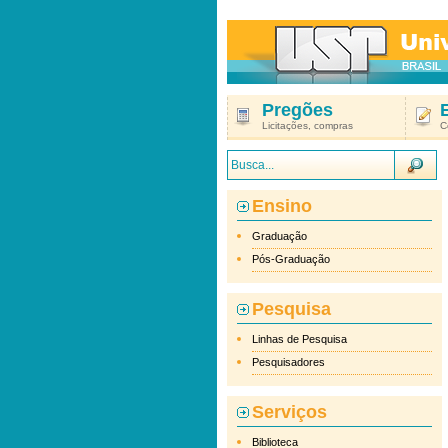
Pregões
Licitações, compras
C
Ensino
Graduação
Pós-Graduação
Pesquisa
Linhas de Pesquisa
Pesquisadores
Serviços
Biblioteca