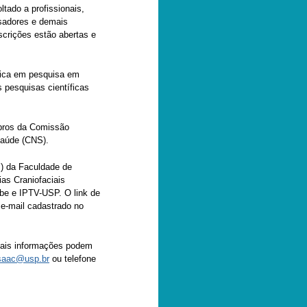
tado a profissionais,
sadores e demais
scrições estão abertas e
ética em pesquisa em
pesquisas científicas
bros da Comissão
Saúde (CNS).
) da Faculdade de
as Craniofaciais
be e IPTV-USP. O link de
 e-mail cadastrado no
Mais informações podem
saac@usp.br
ou telefone