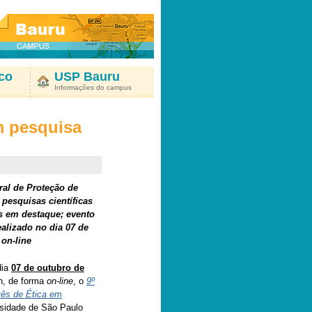
co
USP Bauru
Informações do campus
m pesquisa
ral de Proteção de
pesquisas científicas
s em destaque; evento
realizado no dia 07 de
 on-line
dia
07 de outubro de
h, de forma
on-line
, o
9º
tês de Ética em
sidade de São Paulo