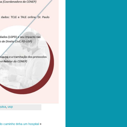
uisa
,
usp
o caminho tinha um hospital
»