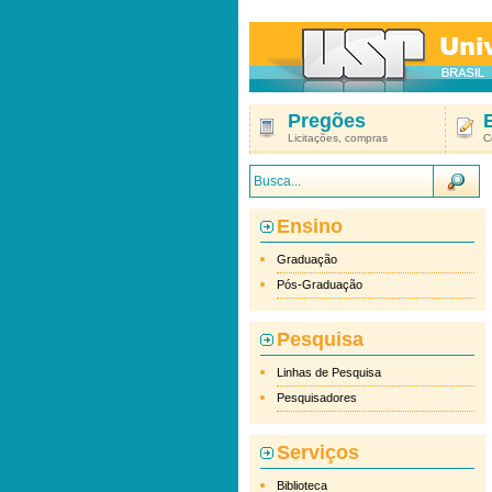
Pregões
Licitações, compras
C
Ensino
Graduação
Pós-Graduação
Pesquisa
Linhas de Pesquisa
Pesquisadores
Serviços
Biblioteca