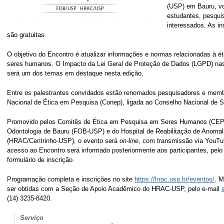
(USP) em Bauru, vol
estudantes, pesqui
interessados. As in
são gratuitas.
O objetivo do Encontro é atualizar informações e normas relacionadas à 
seres humanos. O Impacto da Lei Geral de Proteção de Dados (LGPD) nas 
será um dos temas em destaque nesta edição.
Entre os palestrantes convidados estão renomados pesquisadores e mem
Nacional de Ética em Pesquisa (Conep), ligada ao Conselho Nacional de 
Promovido pelos Comitês de Ética em Pesquisa em Seres Humanos (CEP
Odontologia de Bauru (FOB-USP) e do Hospital de Reabilitação de Anomali
(HRAC/Centrinho-USP), o evento será
on-line
, com transmissão via YouTu
acesso ao Encontro será informado posteriormente aos participantes, pelo
formulário de inscrição.
Programação completa e inscrições no site
https://hrac.usp.br/eventos/
. 
ser obtidas com a Seção de Apoio Acadêmico do HRAC-USP, pelo e-mail
(14) 3235-8420.
Serviço