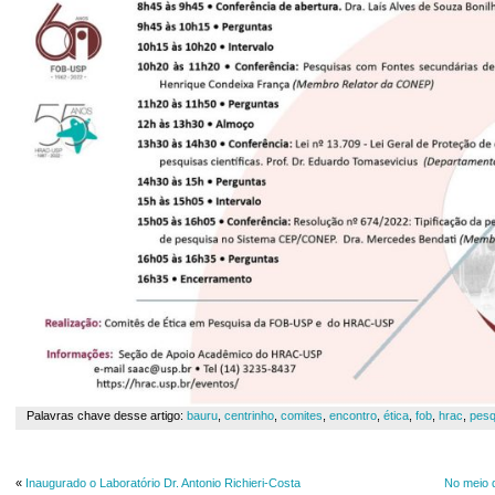
Palavras chave desse artigo:
bauru
,
centrinho
,
comites
,
encontro
,
ética
,
fob
,
hrac
,
pesq
«
Inaugurado o Laboratório Dr. Antonio Richieri-Costa
No meio d