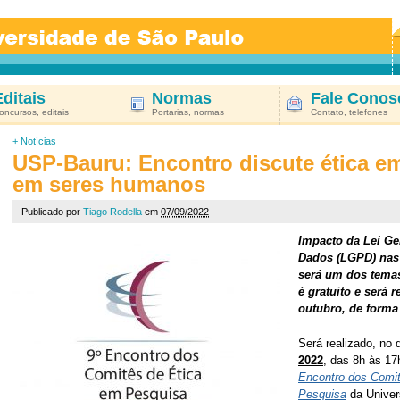
Editais
Normas
Fale Conos
oncursos, editais
Portarias, normas
Contato, telefones
+
Notícias
USP-Bauru: Encontro discute ética e
em seres humanos
Publicado por
Tiago Rodella
em
07/09/2022
Impacto da Lei Ge
Dados (LGPD) nas 
será um dos tema
é gratuito e será 
outubro, de forma
Será realizado, no 
2022
, das 8h às 17
Encontro dos Comi
Pesquisa
da Univer