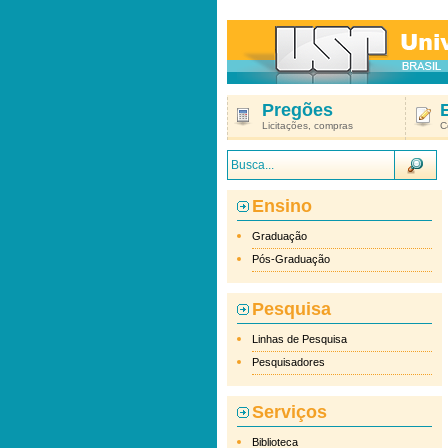
Pregões
Licitações, compras
C
Ensino
Graduação
Pós-Graduação
Pesquisa
Linhas de Pesquisa
Pesquisadores
Serviços
Biblioteca