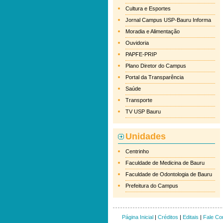
Cultura e Esportes
Jornal Campus USP-Bauru Informa
Moradia e Alimentação
Ouvidoria
PAPFE-PRIP
Plano Diretor do Campus
Portal da Transparência
Saúde
Transporte
TV USP Bauru
Unidades
Centrinho
Faculdade de Medicina de Bauru
Faculdade de Odontologia de Bauru
Prefeitura do Campus
Página Inicial
|
Créditos
|
Editais
|
Fale Co