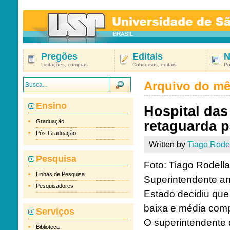
Pregões
Editais
N
Licitações, compras
Concursos, editais
Po
Arquivo do m
Ensino
Hospital das
Graduação
retaguarda p
Pós-Graduação
Written by
Tiago Rode
Pesquisa
Foto: Tiago Rodel
Linhas de Pesquisa
Superintendente an
Pesquisadores
Estado decidiu que
baixa e média com
Serviços
O superintendente 
Biblioteca