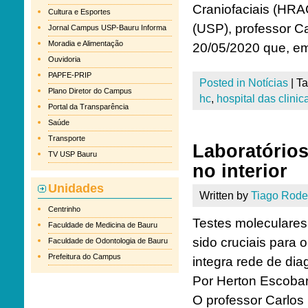
Craniofaciais (HRA
Cultura e Esportes
(USP), professor Ca
Jornal Campus USP-Bauru Informa
Moradia e Alimentação
20/05/2020 que, em 
Ouvidoria
PAPFE-PRIP
Posted in
Notícias
|
T
Plano Diretor do Campus
hc
,
hospital das clinic
Portal da Transparência
Saúde
Transporte
Laboratórios
TV USP Bauru
no interior
Unidades
Written by
Tiago Rode
Centrinho
Testes moleculares
Faculdade de Medicina de Bauru
sido cruciais para
Faculdade de Odontologia de Bauru
Prefeitura do Campus
integra rede de dia
Por Herton Escobar
O professor Carlos 