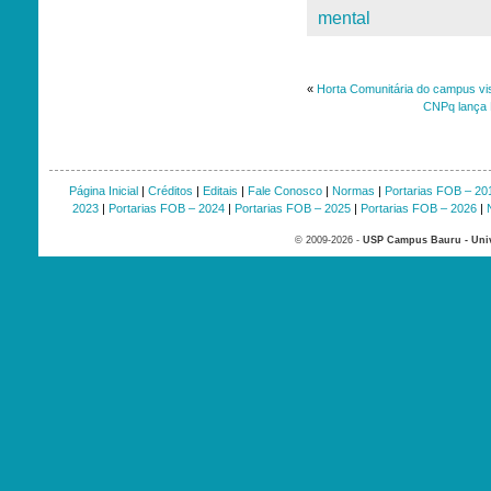
mental
«
Horta Comunitária do campus vi
CNPq lança P
Página Inicial
|
Créditos
|
Editais
|
Fale Conosco
|
Normas
|
Portarias FOB – 20
2023
|
Portarias FOB – 2024
|
Portarias FOB – 2025
|
Portarias FOB – 2026
|
© 2009-2026 -
USP Campus Bauru - Univ