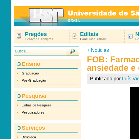
Pregões
Editais
N
Licitações, compras
Concursos, editais
Po
+
Notícias
FOB: Farmac
Ensino
ansiedade e
Graduação
Publicado por
Luís Vic
Pós-Graduação
Pesquisa
Linhas de Pesquisa
Pesquisadores
Serviços
Biblioteca