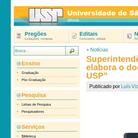
Pregões
Editais
N
Licitações, compras
Concursos, editais
Po
+
Notícias
Superintend
Ensino
elabora o d
Graduação
USP”
Pós-Graduação
Publicado por
Luís Vic
Pesquisa
Linhas de Pesquisa
Pesquisadores
Serviços
Biblioteca