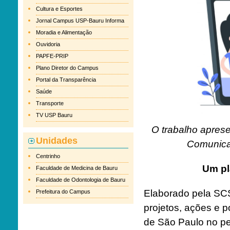
Cultura e Esportes
Jornal Campus USP-Bauru Informa
Moradia e Alimentação
Ouvidoria
PAPFE-PRIP
Plano Diretor do Campus
Portal da Transparência
Saúde
Transporte
TV USP Bauru
O trabalho apresen
Unidades
Comunica
Centrinho
Um pl
Faculdade de Medicina de Bauru
Faculdade de Odontologia de Bauru
Elaborado pela SCS
Prefeitura do Campus
projetos, ações e 
de São Paulo no p