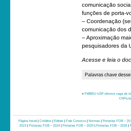
comunicação social
funções de porta-v
– Coordenação (sem
comunicação dos di
– Aproximação mai
pesquisadores da U
Acesse e leia o do
Palavras chave desse 
«
FMBRU-USP oferece vaga de medi
CNPq lan
Página Inicial
|
Créditos
|
Editais
|
Fale Conosco
|
Normas
|
Portarias FOB – 20
2023
|
Portarias FOB – 2024
|
Portarias FOB – 2025
|
Portarias FOB – 2026
|