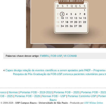
Palavras chave desse artigo:
FMBRU
,
FOB-USP
,
VII COMAB
«
Capes divulga relação de eventos científicos a serem apoiados pelo PAEP – Programa 
Pesquisa de Pós-Graduação da FOB-USP convoca pacientes voluntários para tr
nosco
|
Normas
|
Portarias FOB – 2019-2010
|
Portarias FOB – 2020
|
Portarias FOB – 202
 FOB – 2025
|
Portarias FOB – 2026
|
Normas FOB – USP
|
Portarias Centrinho-USP
|
Portar
Bauru
© 2009-2026 -
USP Campus Bauru - Universidade de São Paulo
- Produzido por
USP Mídias Online