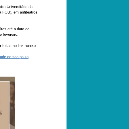
tro Universitário da
da FOB), em anfiteatros
itas até a data do
e fevereiro.
feitas no link abaixo:
dade-de-sao-paulo