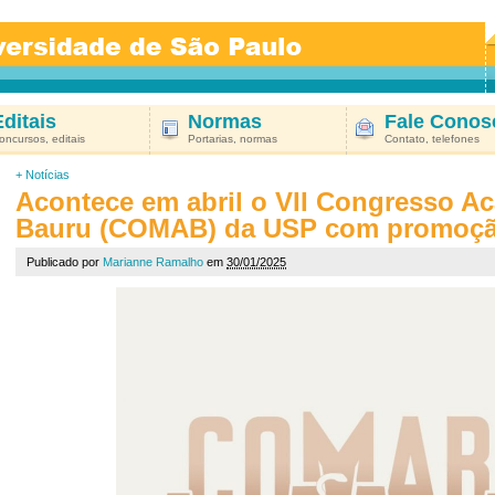
Editais
Normas
Fale Conos
oncursos, editais
Portarias, normas
Contato, telefones
+
Notícias
Acontece em abril o VII Congresso A
Bauru (COMAB) da USP com promoç
Publicado por
Marianne Ramalho
em
30/01/2025