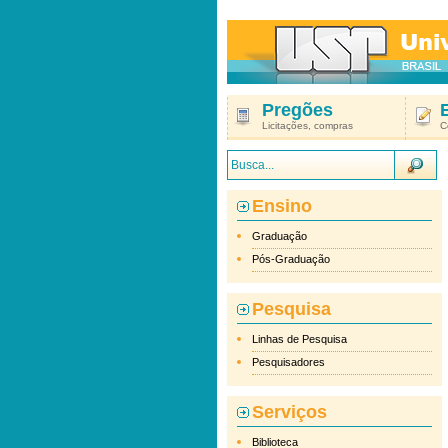
Pregões
Licitações, compras
C
Ensino
Graduação
Pós-Graduação
Pesquisa
Linhas de Pesquisa
Pesquisadores
Serviços
Biblioteca