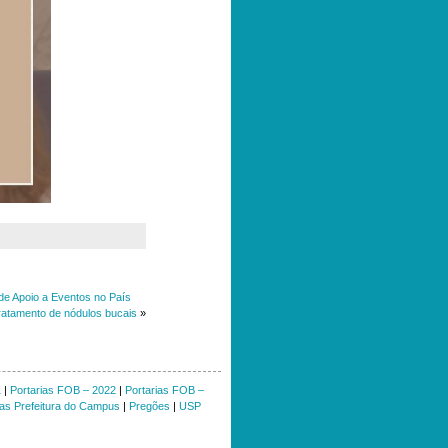
de Apoio a Eventos no País
atamento de nódulos bucais
»
1
|
Portarias FOB – 2022
|
Portarias FOB –
ias Prefeitura do Campus
|
Pregões
|
USP