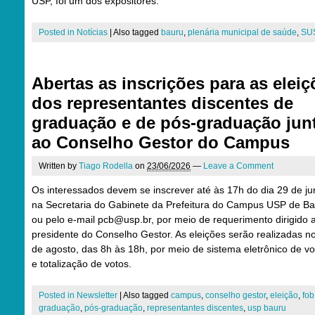
USP, foi um dos expositores.
Posted in
Notícias
|
Also tagged
bauru
,
plenária municipal de saúde
,
SU
Abertas as inscrições para as eleiç
dos representantes discentes de
graduação e de pós-graduação jun
ao Conselho Gestor do Campus
Written by
Tiago Rodella
on
23/06/2026
—
Leave a Comment
Os interessados devem se inscrever até às 17h do dia 29 de ju
na Secretaria do Gabinete da Prefeitura do Campus USP de B
ou pelo e-mail pcb@usp.br, por meio de requerimento dirigido 
presidente do Conselho Gestor. As eleições serão realizadas no
de agosto, das 8h às 18h, por meio de sistema eletrônico de v
e totalização de votos.
Posted in
Newsletter
|
Also tagged
campus
,
conselho gestor
,
eleição
,
fob
graduação
,
pós-graduação
,
representantes discentes
,
usp bauru