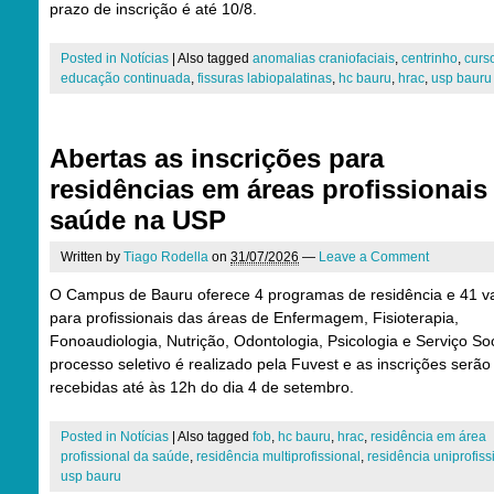
prazo de inscrição é até 10/8.
Posted in
Notícias
|
Also tagged
anomalias craniofaciais
,
centrinho
,
curs
educação continuada
,
fissuras labiopalatinas
,
hc bauru
,
hrac
,
usp bauru
Abertas as inscrições para
residências em áreas profissionais
saúde na USP
Written by
Tiago Rodella
on
31/07/2026
—
Leave a Comment
O Campus de Bauru oferece 4 programas de residência e 41 v
para profissionais das áreas de Enfermagem, Fisioterapia,
Fonoaudiologia, Nutrição, Odontologia, Psicologia e Serviço Soc
processo seletivo é realizado pela Fuvest e as inscrições serão
recebidas até às 12h do dia 4 de setembro.
Posted in
Notícias
|
Also tagged
fob
,
hc bauru
,
hrac
,
residência em área
profissional da saúde
,
residência multiprofissional
,
residência uniprofiss
usp bauru