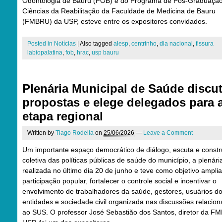
Odontologia de Bauru (FOB) e do Programa de Pós-Graduaçã
Ciências da Reabilitação da Faculdade de Medicina de Bauru
(FMBRU) da USP, esteve entre os expositores convidados.
Posted in
Notícias
|
Also tagged
alesp
,
centrinho
,
dia nacional
,
fissura
labiopalatina
,
fob
,
hrac
,
usp bauru
Plenária Municipal de Saúde discu
propostas e elege delegados para 
etapa regional
Written by
Tiago Rodella
on
25/06/2026
—
Leave a Comment
Um importante espaço democrático de diálogo, escuta e const
coletiva das políticas públicas de saúde do município, a plenária
realizada no último dia 20 de junho e teve como objetivo amplia
participação popular, fortalecer o controle social e incentivar o
envolvimento de trabalhadores da saúde, gestores, usuários d
entidades e sociedade civil organizada nas discussões relacio
ao SUS. O professor José Sebastião dos Santos, diretor da F