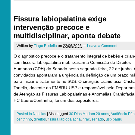
Fissura labiopalatina exige
intervenção precoce e
multidisciplinar, aponta debate
Written by
Tiago Rodella
on
22/06/2026
—
Leave a Comment
O diagnóstico precoce e o tratamento integral de bebês e crian
com fissura labiopalatina mobilizaram a Comissão de Direitos
Humanos (CDH) do Senado nesta segunda-feira, 22 de junho.
convidados apontaram a urgência da definição de um prazo m
para iniciar o tratamento no SUS. O cirurgião craniofacial Cristi
Tonello, docente da FMBRU-USP e responsável pelo Departam
de Atenção às Fissuras Labiopalatinas e Anomalias Craniofacia
HC Bauru/Centrinho, foi um dos expositores.
Posted in
Notícias
|
Also tagged
30 Dias Mudam 20 anos
,
Audiência Púb
centrinho
,
direitos
,
fissura labiopalatina
,
hrac
,
senado
,
usp bauru