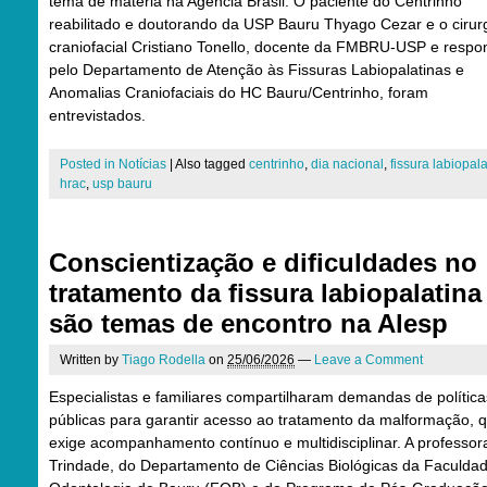
tema de matéria na Agência Brasil. O paciente do Centrinho
reabilitado e doutorando da USP Bauru Thyago Cezar e o cirur
craniofacial Cristiano Tonello, docente da FMBRU-USP e respo
pelo Departamento de Atenção às Fissuras Labiopalatinas e
Anomalias Craniofaciais do HC Bauru/Centrinho, foram
entrevistados.
Posted in
Notícias
|
Also tagged
centrinho
,
dia nacional
,
fissura labiopal
hrac
,
usp bauru
Conscientização e dificuldades no
tratamento da fissura labiopalatina
são temas de encontro na Alesp
Written by
Tiago Rodella
on
25/06/2026
—
Leave a Comment
Especialistas e familiares compartilharam demandas de política
públicas para garantir acesso ao tratamento da malformação, 
exige acompanhamento contínuo e multidisciplinar. A professora
Trindade, do Departamento de Ciências Biológicas da Faculda