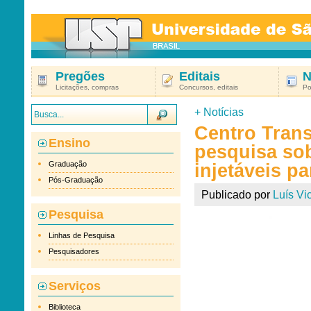
Pregões
Editais
N
Licitações, compras
Concursos, editais
Po
+
Notícias
Centro Tran
Ensino
pesquisa so
Graduação
injetáveis p
Pós-Graduação
Publicado por
Luís Vic
Pesquisa
Linhas de Pesquisa
Pesquisadores
Serviços
Biblioteca