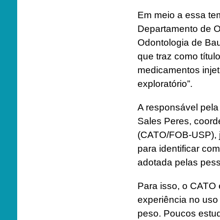
Em meio a essa te
Departamento de Or
Odontologia de Ba
que traz como títu
medicamentos injetá
exploratório”.
A responsável pela
Sales Peres, coord
(CATO/FOB-USP), j
para identificar co
adotada pelas pes
Para isso, o CATO 
experiência no us
peso. Poucos estud