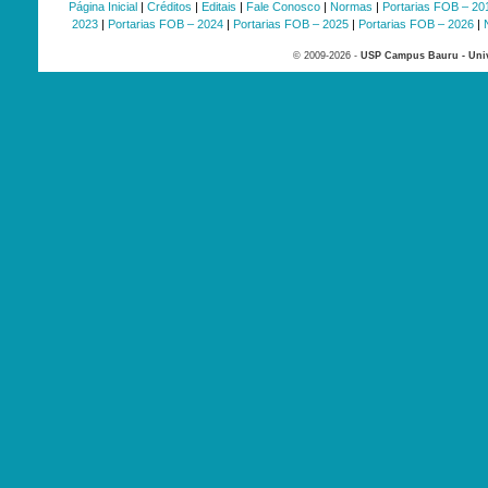
Página Inicial
|
Créditos
|
Editais
|
Fale Conosco
|
Normas
|
Portarias FOB – 20
2023
|
Portarias FOB – 2024
|
Portarias FOB – 2025
|
Portarias FOB – 2026
|
© 2009-2026 -
USP Campus Bauru - Univ