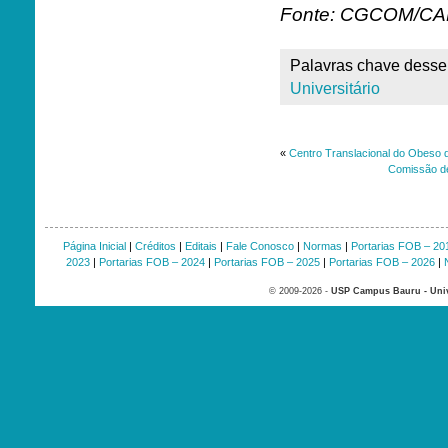
Fonte: CGCOM/C
Palavras chave desse 
Universitário
«
Centro Translacional do Obeso 
Comissão de
Página Inicial
|
Créditos
|
Editais
|
Fale Conosco
|
Normas
|
Portarias FOB – 20
2023
|
Portarias FOB – 2024
|
Portarias FOB – 2025
|
Portarias FOB – 2026
|
© 2009-2026 -
USP Campus Bauru - Univ