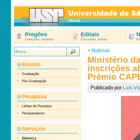
Pregões
Editais
N
Licitações, compras
Concursos, editais
Po
+
Notícias
Ministério 
Ensino
inscrições a
Graduação
Prêmio CAPES
Pós-Graduação
Publicado por
Luís Vic
Pesquisa
Linhas de Pesquisa
Pesquisadores
Serviços
Biblioteca