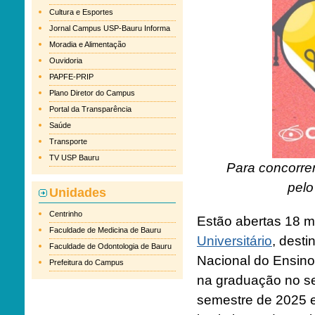
Cultura e Esportes
Jornal Campus USP-Bauru Informa
Moradia e Alimentação
Ouvidoria
PAPFE-PRIP
Plano Diretor do Campus
Portal da Transparência
Saúde
Transporte
TV USP Bauru
Para concorre
pel
Unidades
Centrinho
Estão abertas 18 m
Faculdade de Medicina de Bauru
Universitário
, dest
Faculdade de Odontologia de Bauru
Nacional do Ensin
Prefeitura do Campus
na graduação no s
semestre de 2025 e