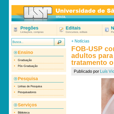
Pregões
Editais
N
Licitações, compras
Concursos, editais
Po
+
Notícias
FOB-USP con
Ensino
adultos para
Graduação
tratamento o
Pós-Graduação
Publicado por
Luís Vic
Pesquisa
Linhas de Pesquisa
Pesquisadores
Serviços
Biblioteca