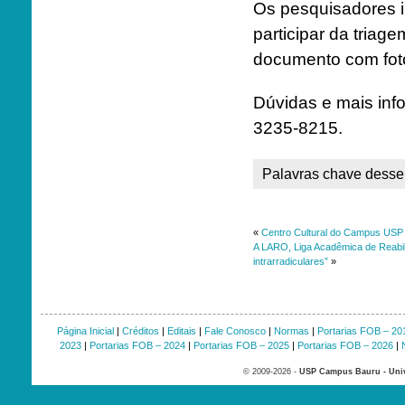
Os pesquisadores i
participar da triag
documento com foto
Dúvidas e mais inf
3235-8215.
Palavras chave desse 
«
Centro Cultural do Campus USP 
A LARO, Liga Acadêmica de Reabil
intrarradiculares”
»
Página Inicial
|
Créditos
|
Editais
|
Fale Conosco
|
Normas
|
Portarias FOB – 20
2023
|
Portarias FOB – 2024
|
Portarias FOB – 2025
|
Portarias FOB – 2026
|
© 2009-2026 -
USP Campus Bauru - Univ