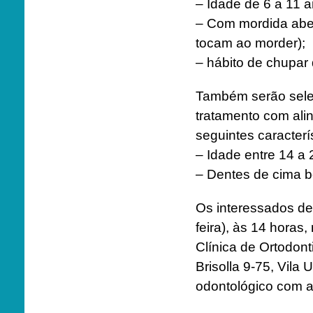
– Idade de 6 a 11 a
– Com mordida aber
tocam ao morder);
– hábito de chupar
Também serão sele
tratamento com ali
seguintes caracterí
– Idade entre 14 a 
– Dentes de cima be
Os interessados de
feira), às 14 hora
Clínica de Ortodon
Brisolla 9-75, Vila 
odontológico com au