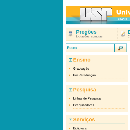
Pregões
Licitações, compras
C
Ensino
Graduação
Pós-Graduação
Pesquisa
Linhas de Pesquisa
Pesquisadores
Serviços
Biblioteca