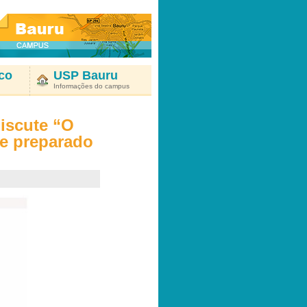
co
USP Bauru
Informações do campus
iscute “O
 e preparado