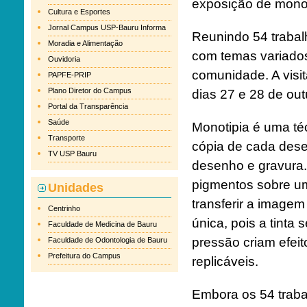
exposição de monot
Cultura e Esportes
Jornal Campus USP-Bauru Informa
Reunindo 54 trabal
Moradia e Alimentação
com temas variados,
Ouvidoria
comunidade. A visit
PAPFE-PRIP
Plano Diretor do Campus
dias 27 e 28 de out
Portal da Transparência
Saúde
Monotipia é uma té
Transporte
cópia de cada dese
TV USP Bauru
desenho e gravura.
pigmentos sobre um
Unidades
transferir a imagem
Centrinho
única, pois a tinta
Faculdade de Medicina de Bauru
pressão criam efeit
Faculdade de Odontologia de Bauru
Prefeitura do Campus
replicáveis.
Embora os 54 traba