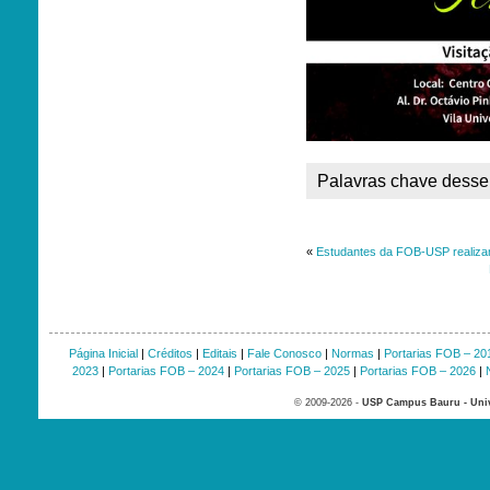
Palavras chave desse 
«
Estudantes da FOB-USP realizam
Página Inicial
|
Créditos
|
Editais
|
Fale Conosco
|
Normas
|
Portarias FOB – 20
2023
|
Portarias FOB – 2024
|
Portarias FOB – 2025
|
Portarias FOB – 2026
|
© 2009-2026 -
USP Campus Bauru - Univ