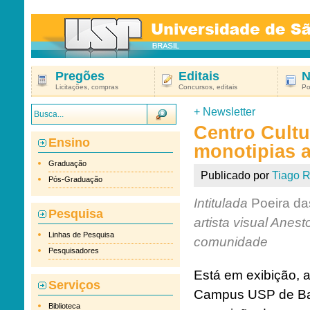
Pregões
Editais
N
Licitações, compras
Concursos, editais
Po
+
Newsletter
Centro Cultu
Ensino
monotipias a
Graduação
Publicado por
Tiago R
Pós-Graduação
Intitulada
Poeira da
Pesquisa
artista visual Anes
Linhas de Pesquisa
comunidade
Pesquisadores
Está em exibição, a
Serviços
Campus USP de Ba
Biblioteca