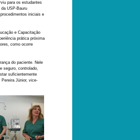
erviu para os estudantes
a da USP-Bauru
procedimentos iniciais e
Educação e Capacitação
eriência prática próxima
iores, como ocorre
rança do paciente. Nele
e seguro, controlado,
estar suficientemente
Pereira Júnior, vice-