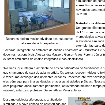
simuladores de ponta
a área física desse 
novidades para mead
de 2018.
Metodologia difere
Um grande diferencia
da USP-Bauru é sua o
metodologias ativas 
Docentes podem avaliar atividade dos estudantes
A atividade simulada
através de vidro espelhado
exemplo, faz parte 
Socorros
, integrante do ambiente de ensino
Laboratório de Habilidades e 
docentes responsáveis Alessandra Mazzo e Gerson Alves Pereira Júnior (
existem ambientes de ensino integrados e não disciplinas).
“No Necs [que integra o ambiente de ensino
Laboratório de Habilidades e 
que chamamos de sala de aula invertida. Os alunos recebem vídeos e tex
e fazer uma avaliação dos diferentes cenários. Podemos até fazer avalia
eles vêm aqui para tirar as dúvidas e fazer as atividades práticas. Nesse
com perguntas absolutamente pertinentes, aproveitando melhor o tempo pr
valioso”, enfatiza o professor Gerson Alves Pereira Júnior.
Essa metodologia diferenciada, a atividade
simulada e o novo espaço de aprendizado são