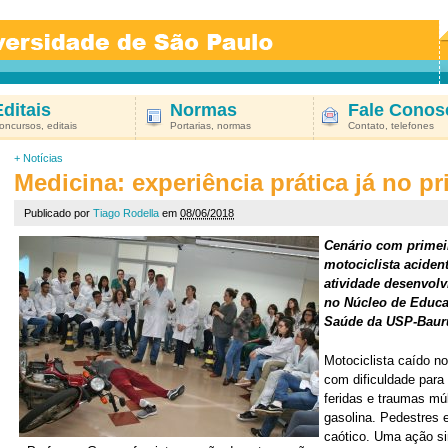
Editais
Normas
Fale Conos
oncursos, editais
Portarias, normas
Contato, telefones
+
Notícias
Medicina: experiência prática já no p
Publicado por
Tiago Rodella
em
08/06/2018
Cenário com primei
motociclista acident
atividade desenvol
no Núcleo de Educa
Saúde da USP-Baur
Motociclista caído no
com dificuldade para
feridas e traumas múl
gasolina. Pedestres 
caótico. Uma ação si