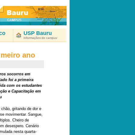
co
USP Bauru
Informações do campus
rimeiro ano
ros socorros em
ado foi a primeira
vida com os estudantes
ção e Capacitação em
u
 chão, gritando de dor e
 se movimentar. Sangue,
tiplos. Cheiro de
em desespero. Cenário
mulada nesta quarta-