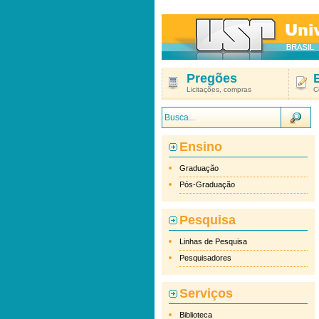
Pregões
Licitações, compras
C
Ensino
Graduação
Pós-Graduação
Pesquisa
Linhas de Pesquisa
Pesquisadores
Serviços
Biblioteca