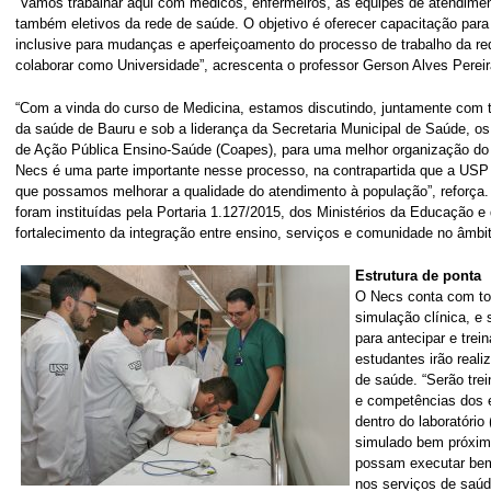
“Vamos trabalhar aqui com médicos, enfermeiros, as equipes de atendimen
também eletivos da rede de saúde. O objetivo é oferecer capacitação para 
inclusive para mudanças e aperfeiçoamento do processo de trabalho da r
colaborar como Universidade”, acrescenta o professor Gerson Alves Pereir
“Com a vinda do curso de Medicina, estamos discutindo, juntamente com 
da saúde de Bauru e sob a liderança da Secretaria Municipal de Saúde, os
de Ação Pública Ensino-Saúde (Coapes), para uma melhor organização do 
Necs é uma parte importante nesse processo, na contrapartida que a USP v
que possamos melhorar a qualidade do atendimento à população”, reforça.
foram instituídas pela Portaria 1.127/2015, dos Ministérios da Educação e
fortalecimento da integração entre ensino, serviços e comunidade no âmb
Estrutura de ponta
O Necs conta com to
simulação clínica, e 
para antecipar e trei
estudantes irão reali
de saúde. “Serão trei
e competências dos 
dentro do laboratório 
simulado bem próximo
possam executar bem 
nos serviços de saúd