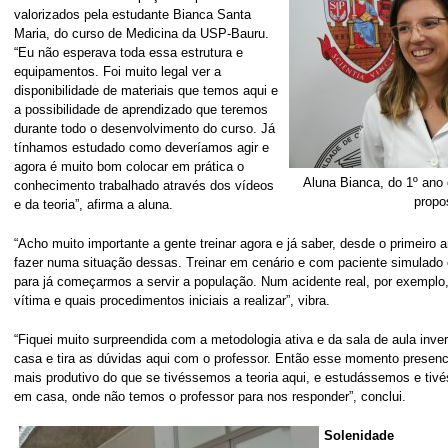
valorizados pela estudante Bianca Santa
Maria, do curso de Medicina da USP-Bauru.
“Eu não esperava toda essa estrutura e
equipamentos. Foi muito legal ver a
disponibilidade de materiais que temos aqui e
a possibilidade de aprendizado que teremos
durante todo o desenvolvimento do curso. Já
tínhamos estudado como deveríamos agir e
agora é muito bom colocar em prática o
Aluna Bianca, do 1º ano
conhecimento trabalhado através dos vídeos
propo
e da teoria”, afirma a aluna.
“Acho muito importante a gente treinar agora e já saber, desde o primeiro 
fazer numa situação dessas. Treinar em cenário e com paciente simulado é
para já começarmos a servir a população. Num acidente real, por exemplo,
vítima e quais procedimentos iniciais a realizar”, vibra.
“Fiquei muito surpreendida com a metodologia ativa e da sala de aula inve
casa e tira as dúvidas aqui com o professor. Então esse momento presenc
mais produtivo do que se tivéssemos a teoria aqui, e estudássemos e ti
em casa, onde não temos o professor para nos responder”, conclui.
Solenidade