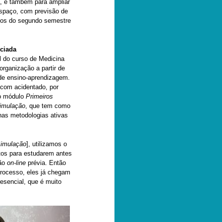
, e também para ampliar
espaço, com previsão de
os do segundo semestre
nciada
l do curso de Medicina
rganização a partir de
de ensino-aprendizagem.
 com acidentado, por
do módulo
Primeiros
Simulação
, que tem como
nas metodologias ativas
Simulação
], utilizamos o
tos para estudarem antes
ção
on-line
prévia. Então
 processo, eles já chegam
esencial, que é muito