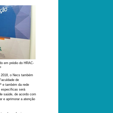
ado em prédio do HRAC-
P
e 2018, o Necs também
 Faculdade de
SP e também da rede
 específicas será
 de saúde, de acordo com
ar e aprimorar a atenção