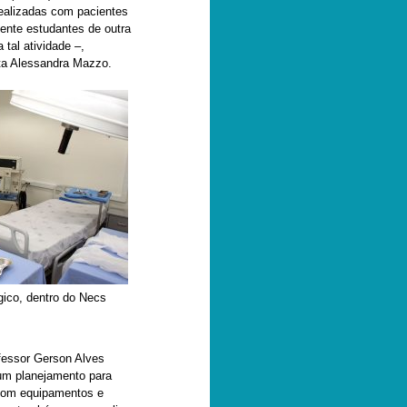
realizadas com pacientes
ente estudantes de outra
 tal atividade –,
ata Alessandra Mazzo.
gico, dentro do Necs
fessor Gerson Alves
 um planejamento para
com equipamentos e