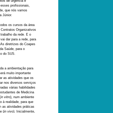
tos de urgência e
esses profissionais,
ede, que nós vamos
a Júnior.
todos os cursos da área
 Contratos Organizativos
trabalho da rede. E o
ai dar para a rede, para
 As diretrizes do Coapes
 da Saúde, para o
ito do SUS.
da a ambientação para
será muito importante
nar as atividades que os
zar nos diversos serviços
nadas várias habilidades
estudantes de Medicina
(
in vitro
), num ambiente
 à realidade, para que
as atividades práticas
e (
in vivo
). Inicialmente,