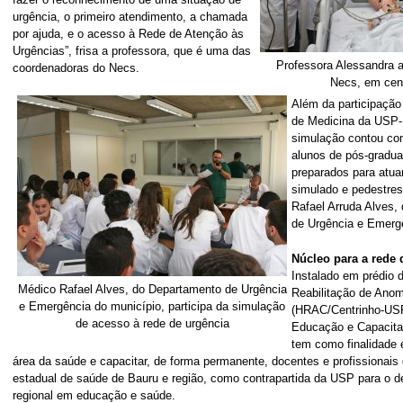
urgência, o primeiro atendimento, a chamada
por ajuda, e o acesso à Rede de Atenção às
Urgências”, frisa a professora, que é uma das
Professora Alessandra a
coordenadoras do Necs.
Necs, em cen
Além da participação
de Medicina da USP-B
simulação contou com
alunos de pós-gradu
preparados para atua
simulado e pedestre
Rafael Arruda Alves,
de Urgência e Emergê
Núcleo para a rede 
Instalado em prédio d
Médico Rafael Alves, do Departamento de Urgência
Reabilitação de Anom
e Emergência do município, participa da simulação
(HRAC/Centrinho-USP
de acesso à rede de urgência
Educação e Capacit
tem como finalidade 
área da saúde e capacitar, de forma permanente, docentes e profissionais 
estadual de saúde de Bauru e região, como contrapartida da USP para o d
regional em educação e saúde.