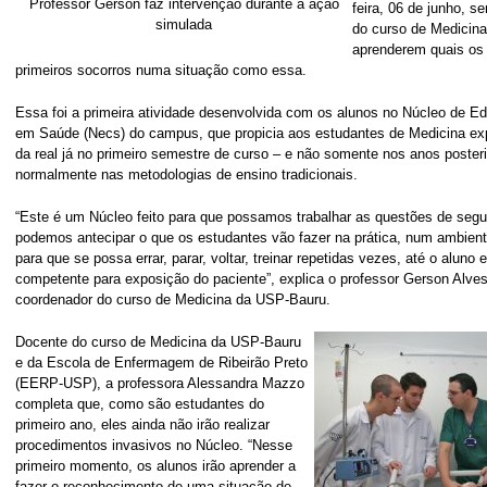
Professor Gerson faz intervenção durante a ação
feira, 06 de junho, s
simulada
do curso de Medicin
aprenderem quais os 
primeiros socorros numa situação como essa.
Essa foi a primeira atividade desenvolvida com os alunos no Núcleo de 
em Saúde (Necs) do campus, que propicia aos estudantes de Medicina exp
da real já no primeiro semestre de curso – e não somente nos anos poster
normalmente nas metodologias de ensino tradicionais.
“Este é um Núcleo feito para que possamos trabalhar as questões de segu
podemos antecipar o que os estudantes vão fazer na prática, num ambient
para que se possa errar, parar, voltar, treinar repetidas vezes, até o aluno 
competente para exposição do paciente”, explica o professor Gerson Alves 
coordenador do curso de Medicina da USP-Bauru.
Docente do curso de Medicina da USP-Bauru
e da Escola de Enfermagem de Ribeirão Preto
(EERP-USP), a professora Alessandra Mazzo
completa que, como são estudantes do
primeiro ano, eles ainda não irão realizar
procedimentos invasivos no Núcleo. “Nesse
primeiro momento, os alunos irão aprender a
fazer o reconhecimento de uma situação de