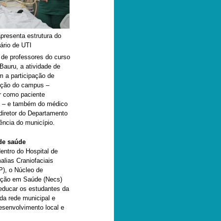
presenta estrutura do
ário de UTI
 de professores do curso
auru, a atividade de
 a participação de
ação do campus –
r como paciente
s – e também do médico
 diretor do Departamento
ncia do município.
de saúde
entro do Hospital de
alias Craniofaciais
), o Núcleo de
ação em Saúde (Necs)
educar os estudantes da
da rede municipal e
esenvolvimento local e