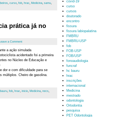
covid-19
beiros
,
curso
,
fob
,
hrac
,
Medicina
,
samu
,
curso
cursos
doutorado
encontro
ia prática já no
fissura
fissura labiopalatina
FMBRU
FMBRU-USP
Leave a Comment
fob
ante a ação simulada
FOB-USP
ociclista acidentado foi a primeira
FOB/USP
antes no Núcleo de Educação e
fonoaudiologia
u
funcraf
de dor e com dificuldade para se
hc bauru
 múltiplos. Cheiro de gasolina.
hrac
inscrições
internacional
Medicina
bauru
,
fob
,
hrac
,
inicio
,
Medicina
,
necs
,
mestrado
odontologia
Ortodontia
pesquisa
PET Odontologia