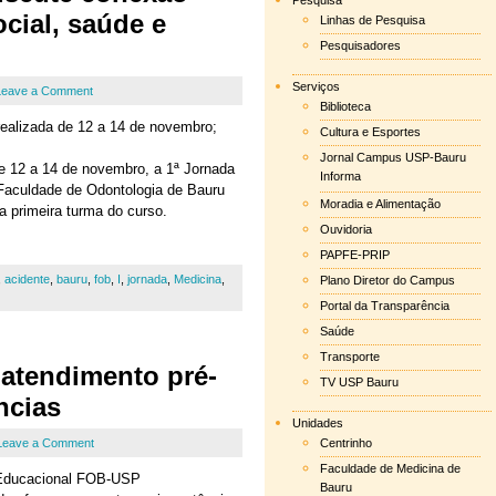
Pesquisa
ocial, saúde e
Linhas de Pesquisa
Pesquisadores
Serviços
Leave a Comment
Biblioteca
ealizada de 12 a 14 de novembro;
Cultura e Esportes
Jornal Campus USP-Bauru
 12 a 14 de novembro, a 1ª Jornada
Informa
Faculdade de Odontologia de Bauru
Moradia e Alimentação
a primeira turma do curso.
Ouvidoria
PAPFE-PRIP
,
acidente
,
bauru
,
fob
,
I
,
jornada
,
Medicina
,
Plano Diretor do Campus
Portal da Transparência
Saúde
Transporte
atendimento pré-
TV USP Bauru
ncias
Unidades
Leave a Comment
Centrinho
Faculdade de Medicina de
 Educacional FOB-USP
Bauru