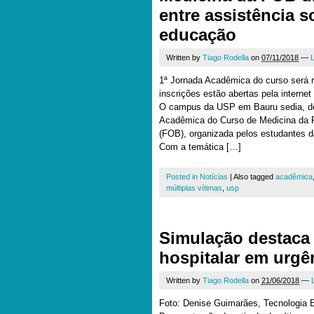
entre assistência s
educação
Written by
Tiago Rodella
on
07/11/2018
—
1ª Jornada Acadêmica do curso será r
inscrições estão abertas pela internet
O campus da USP em Bauru sedia, de
Acadêmica do Curso de Medicina da 
(FOB), organizada pelos estudantes d
Com a temática […]
Posted in
Notícias
|
Also tagged
acadêmica
múltiplas vítimas
,
usp
Simulação destaca 
hospitalar em urgê
Written by
Tiago Rodella
on
21/06/2018
—
Foto: Denise Guimarães, Tecnologia