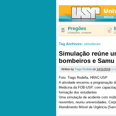
Pregões
Licitações, compras
C
Tag Archives:
simulacao
Simulação reúne un
bombeiros e Samu
Written by
Tiago Rodella
on
14/11/2018
—
Foto: Tiago Rodella, HRAC-USP
A atividade encerrou a programação 
Medicina da FOB-USP, com capacitaç
formação dos estudantes
Uma simulação de acidente com múltip
novembro, reuniu universidades, Corp
Atendimento Móvel de Urgência (Sam