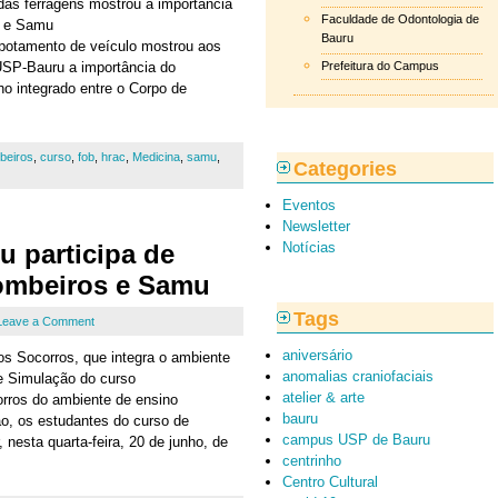
das ferragens mostrou a importância
Faculdade de Odontologia de
s e Samu
Bauru
otamento de veículo mostrou aos
USP-Bauru a importância do
Prefeitura do Campus
ho integrado entre o Corpo de
beiros
,
curso
,
fob
,
hrac
,
Medicina
,
samu
,
Categories
Eventos
Newsletter
 participa de
Notícias
ombeiros e Samu
Tags
Leave a Comment
aniversário
os Socorros, que integra o ambiente
anomalias craniofaciais
 e Simulação do curso
atelier & arte
rros do ambiente de ensino
bauru
ão, os estudantes do curso de
campus USP de Bauru
 nesta quarta-feira, 20 de junho, de
centrinho
Centro Cultural