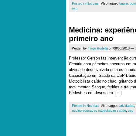
Posted in
Notícias
|
Also tagged
bauru
,
bom
usp
Medicina: experiênc
primeiro ano
Written by
Tiago Rodella
on
08/06/2018
—
Professor Gerson faz intervenção dur
Cenário com primeiros socorros em mot
atividade desenvolvida com os estud
Capacitação em Saúde da USP-Baur
Motociclista caído no chão, gritando 
movimentar. Sangue, feridas e traumas
Pedestres em desespero. […]
Posted in
Notícias
|
Also tagged
atividades
,
nucleo educacao capacitacao saúde
,
usp