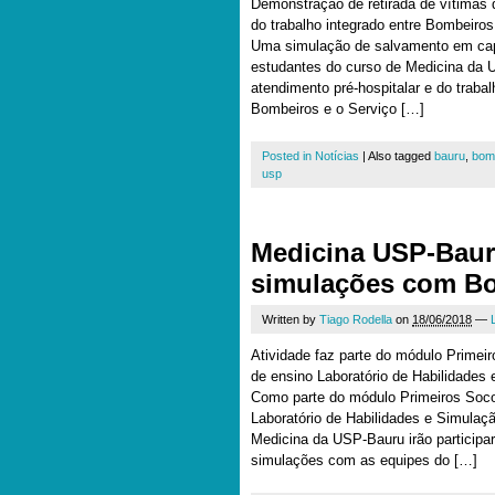
Demonstração de retirada de vítimas 
do trabalho integrado entre Bombeiro
Uma simulação de salvamento em cap
estudantes do curso de Medicina da 
atendimento pré-hospitalar e do trabal
Bombeiros e o Serviço […]
Posted in
Notícias
|
Also tagged
bauru
,
bom
usp
Medicina USP-Bauru
simulações com B
Written by
Tiago Rodella
on
18/06/2018
—
Atividade faz parte do módulo Primeir
de ensino Laboratório de Habilidades
Como parte do módulo Primeiros Soco
Laboratório de Habilidades e Simulaç
Medicina da USP-Bauru irão participar,
simulações com as equipes do […]