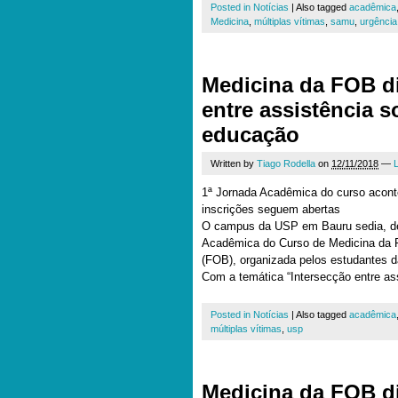
Posted in
Notícias
|
Also tagged
acadêmica
Medicina
,
múltiplas vítimas
,
samu
,
urgência
Medicina da FOB d
entre assistência s
educação
Written by
Tiago Rodella
on
12/11/2018
—
1ª Jornada Acadêmica do curso acont
inscrições seguem abertas
O campus da USP em Bauru sedia, de
Acadêmica do Curso de Medicina da 
(FOB), organizada pelos estudantes d
Com a temática “Intersecção entre as
Posted in
Notícias
|
Also tagged
acadêmica
múltiplas vítimas
,
usp
Medicina da FOB d