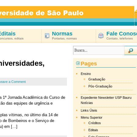
Editais
Normas
Fale Conos
oncursos, editais
Portarias, normas
Contato, telefones
iversidades,
Pages
Ensino
Graduação
Leave a Comment
Pós-Graduação
da 1ª Jornada Acadêmica do Curso de
Expediente Newsletter USP Bauru
ão das equipes de urgência e
Notícias
Links Úteis
las vítimas, no último dia 14 de
Menu Superior
o de Bombeiros e o Serviço de
Créditos
u) em […]
Editais