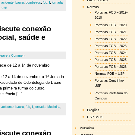
Fale Conosco
,
acidente
,
bauru
,
bombeiros
,
fob
,
I
,
jornada
,
Normas
,
usp
Portarias FOB – 2019-
2010
Portarias FOB – 2020
iscute conexão
Portarias FOB – 2021
ocial, saúde e
Portarias FOB – 2022
Portarias FOB – 2023
Portarias FOB – 2024
Leave a Comment
Portarias FOB – 2025
ece de 12 a 14 de novembro;
Portarias FOB – 2026
Normas FOB – USP
 12 a 14 de novembro, a 1ª Jornada
Portarias Centrinho-
Faculdade de Odontologia de Bauru
USP
a primeira turma do curso.
Portarias Prefeitura do
sistência […]
Campus
,
acidente
,
bauru
,
fob
,
I
,
jornada
,
Medicina
,
Pregões
USP Bauru
Multimídia
iscute conexão