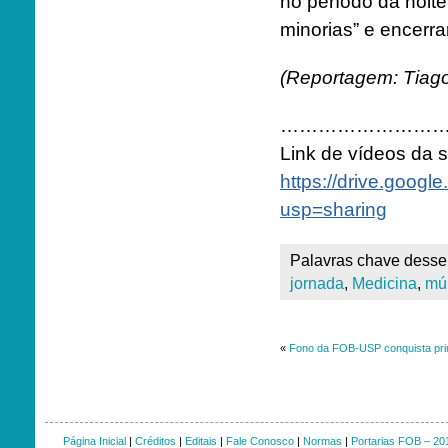
no período da noit
minorias” e encer
(Reportagem: Tiag
……………………
Link de vídeos da 
https://drive.goo
usp=sharing
Palavras chave desse 
jornada
,
Medicina
,
múl
«
Fono da FOB-USP conquista prim
Página Inicial
|
Créditos
|
Editais
|
Fale Conosco
|
Normas
|
Portarias FOB – 20