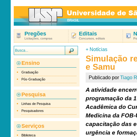
Pregões
Editais
N
Licitações, compras
Concursos, editais
Po
+
Notícias
Simulação r
Ensino
e Samu
Graduação
Publicado por
Tiago R
Pós-Graduação
A atividade encer
Pesquisa
programação da 1
Linhas de Pesquisa
Acadêmica do Cu
Pesquisadores
Medicina da FOB-
capacitação das 
Serviços
urgência e forma
Biblioteca