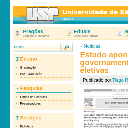
Pregões
Editais
N
Licitações, compras
Concursos, editais
Po
+
Notícias
Estudo apon
Ensino
governament
Graduação
eletivas
Pós-Graduação
Publicado por
Tiago R
Pesquisa
Linhas de Pesquisa
Pesquisadores
Serviços
Biblioteca