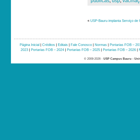
públicas
,
usp
,
vacina
«
USP-Bauru implanta Serviço de 
Página Inicial
|
Créditos
|
Editais
|
Fale Conosco
|
Normas
|
Portarias FOB – 20
2023
|
Portarias FOB – 2024
|
Portarias FOB – 2025
|
Portarias FOB – 2026
|
© 2009-2026 -
USP Campus Bauru - Univ