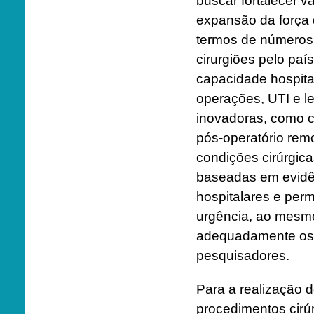
buscar fortalecer vá
expansão da força d
termos de números 
cirurgiões pelo paí
capacidade hospital
operações, UTI e le
inovadoras, como c
pós-operatório rem
condições cirúrgicas
baseadas em evidên
hospitalares e perm
urgência, ao mesmo
adequadamente os p
pesquisadores.
Para a realização 
procedimentos cirúr