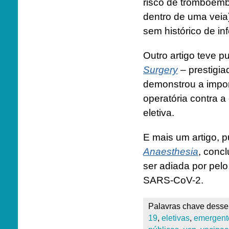
risco de tromboem
dentro de uma veia
sem histórico de i
Outro artigo teve 
Surgery
– prestigia
demonstrou a impor
operatória contra a
eletiva.
E mais um artigo, 
Anaesthesia
, conc
ser adiada por pel
SARS-CoV-2.
Palavras chave desse 
19
,
eletivas
,
emergent