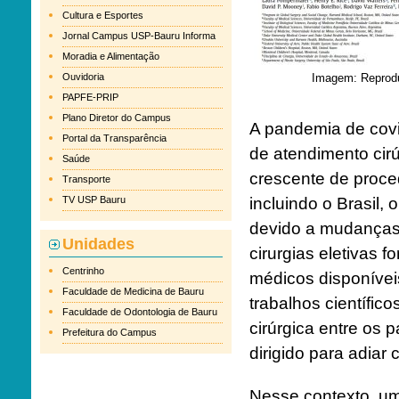
Cultura e Esportes
Jornal Campus USP-Bauru Informa
Moradia e Alimentação
Ouvidoria
Imagem: Reprodu
PAPFE-PRIP
Plano Diretor do Campus
A pandemia de covi
Portal da Transparência
de atendimento ci
Saúde
crescente de proce
Transporte
TV USP Bauru
incluindo o Brasil,
devido a mudanças
Unidades
cirurgias eletivas 
Centrinho
médicos disponívei
Faculdade de Medicina de Bauru
trabalhos científi
Faculdade de Odontologia de Bauru
cirúrgica entre os 
Prefeitura do Campus
dirigido para adiar c
Nesse contexto, um