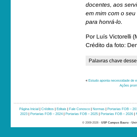
docentes, aos serv
em mim com o seu 
para honrá-lo.
Por Luís Victorelli
Crédito da foto: D
Palavras chave desse 
«
Estudo aponta necessidade de e
Ações promo
Página Inicial
|
Créditos
|
Editais
|
Fale Conosco
|
Normas
|
Portarias FOB – 20
2023
|
Portarias FOB – 2024
|
Portarias FOB – 2025
|
Portarias FOB – 2026
|
© 2009-2026 -
USP Campus Bauru - Univ