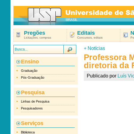
Pregões
Editais
N
Licitações, compras
Concursos, editais
Po
+
Notícias
Professora M
Ensino
diretoria da
Graduação
Publicado por
Luís Vic
Pós-Graduação
Pesquisa
Linhas de Pesquisa
Pesquisadores
Serviços
Biblioteca