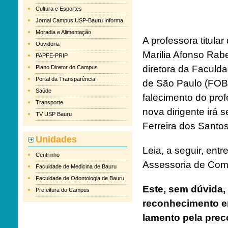
Cultura e Esportes
Jornal Campus USP-Bauru Informa
Moradia e Alimentação
A professora titula
Ouvidoria
Marilia Afonso Rabe
PAPFE-PRIP
diretora da Faculd
Plano Diretor do Campus
Portal da Transparência
de São Paulo (FOB
Saúde
falecimento do pro
Transporte
nova dirigente irá 
TV USP Bauru
Ferreira dos Santos
Unidades
Leia, a seguir, entr
Centrinho
Assessoria de Co
Faculdade de Medicina de Bauru
Faculdade de Odontologia de Bauru
Este, sem dúvida
Prefeitura do Campus
reconhecimento e
lamento pela pre