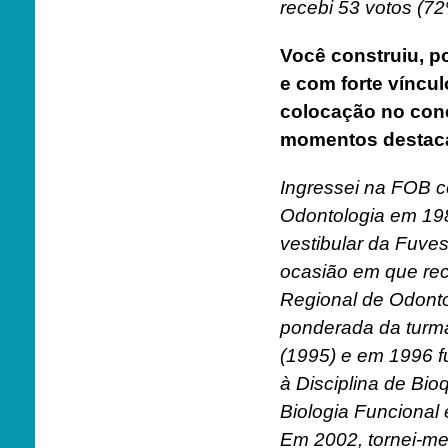
recebi 53 votos (72
Você construiu, po
e com forte víncu
colocação no conc
momentos destaca 
Ingressei na FOB 
Odontologia em 198
vestibular da Fuve
ocasião em que re
Regional de Odonto
ponderada da turma
(1995) e em 1996 fu
à Disciplina de Bi
Biologia Funcional 
Em 2002, tornei-me