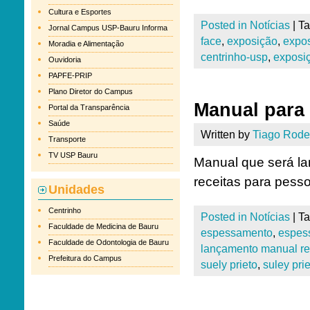
Cultura e Esportes
Posted in
Notícias
|
T
Jornal Campus USP-Bauru Informa
face
,
exposição
,
expos
Moradia e Alimentação
centrinho-usp
,
exposiç
Ouvidoria
PAPFE-PRIP
Plano Diretor do Campus
Manual para
Portal da Transparência
Saúde
Written by
Tiago Rode
Transporte
TV USP Bauru
Manual que será la
receitas para pesso
Unidades
Centrinho
Posted in
Notícias
|
T
Faculdade de Medicina de Bauru
espessamento
,
espes
Faculdade de Odontologia de Bauru
lançamento manual re
Prefeitura do Campus
suely prieto
,
suley prie