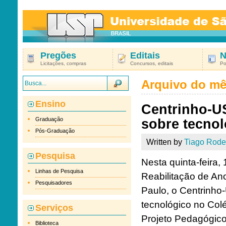
Pregões
Editais
N
Licitações, compras
Concursos, editais
Po
Arquivo do m
Ensino
Centrinho-US
Graduação
sobre tecnol
Pós-Graduação
Written by
Tiago Rode
Pesquisa
Nesta quinta-feira,
Linhas de Pesquisa
Reabilitação de An
Pesquisadores
Paulo, o Centrinho
tecnológico no Colé
Serviços
Projeto Pedagógico
Biblioteca