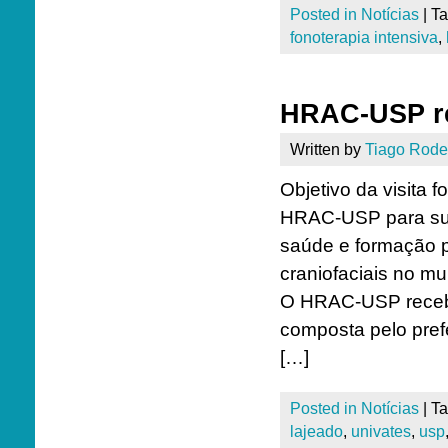
Posted in
Notícias
|
T
fonoterapia intensiva
,
HRAC-USP re
Written by
Tiago Rode
Objetivo da visita f
HRAC-USP para subs
saúde e formação p
craniofaciais no m
O HRAC-USP recebe
composta pelo prefe
[…]
Posted in
Notícias
|
T
lajeado
,
univates
,
usp