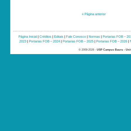
«
Página anterior
Página Inicial
|
Créditos
|
Editais
|
Fale Conosco
|
Normas
|
Portarias FOB – 20
2023
|
Portarias FOB – 2024
|
Portarias FOB – 2025
|
Portarias FOB – 2026
|
© 2009-2026 -
USP Campus Bauru - Univ