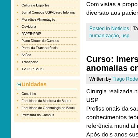
Com vistas a propo
Cultura e Esportes
diversão aos pacie
Jornal Campus USP-Bauru Informa
Moradia e Alimentação
Ouvidoria
Posted in
Notícias
|
T
PAPFE-PRIP
humanização
,
usp
Plano Diretor do Campus
Portal da Transparência
Saúde
Curso: Imers
Transporte
anomalias cr
TV USP Bauru
Written by
Tiago Rode
Unidades
Cirurgia realizada
Centrinho
USP
Faculdade de Medicina de Bauru
Profissionais da sa
Faculdade de Odontologia de Bauru
Prefeitura do Campus
conhecimentos teór
referência mundial
Após dois anos sus