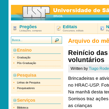
Pregões
Editais
N
Licitações, compras
Concursos, editais
Po
Arquivo do m
Ensino
Reinício das
Graduação
voluntários
Pós-Graduação
Written by
Tiago Rode
Pesquisa
Brincadeiras e ativ
Linhas de Pesquisa
no HRAC-USP. Foto
Pesquisadores
Na manhã desta terç
Sorrisos traz ações
Serviços
as crianças
Biblioteca