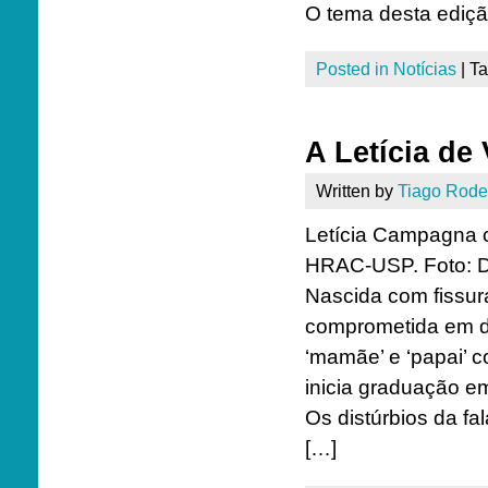
O tema desta ediçã
Posted in
Notícias
|
T
A Letícia de 
Written by
Tiago Rode
Letícia Campagna 
HRAC-USP. Foto: D
Nascida com fissur
comprometida em de
‘mamãe’ e ‘papai’ 
inicia graduação e
Os distúrbios da f
[…]