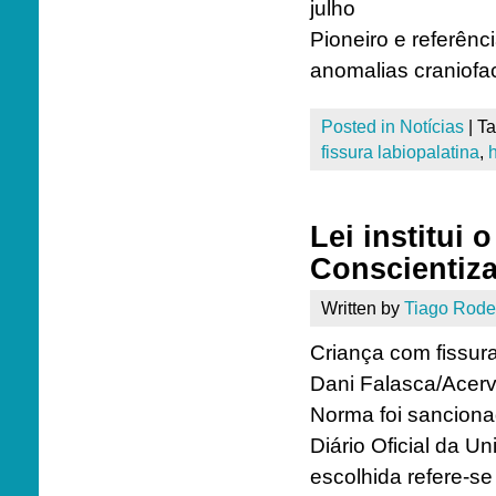
julho
Pioneiro e referênc
anomalias craniofac
Posted in
Notícias
|
T
fissura labiopalatina
,
Lei institui 
Conscientiza
Written by
Tiago Rode
Criança com fissur
Dani Falasca/Ace
Norma foi sanciona
Diário Oficial da Un
escolhida refere-s