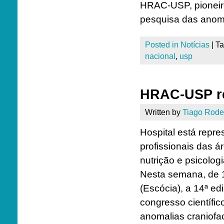
HRAC-USP, pioneiro
pesquisa das anoma
Posted in
Notícias
|
T
nacional
,
usp
HRAC-USP re
Written by
Tiago Rode
Hospital está repr
profissionais das á
nutrição e psicolog
Nesta semana, de 1
(Escócia), a 14ª edi
congresso científic
anomalias craniofac