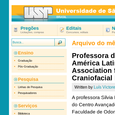
Pregões
Editais
N
Licitações, compras
Concursos, editais
Po
Arquivo do m
Ensino
Professora d
Graduação
América Lati
Pós-Graduação
Association 
Craniofacial
Pesquisa
Written by
Luís Victore
Linhas de Pesquisa
Pesquisadores
A professora Silvi
do Centro Avançad
Serviços
Faculdade de Odon
Biblioteca