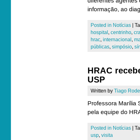
diferentes agentes 
informação, ao dia
Posted in
Notícias
|
T
hospital
,
centrinho
,
cr
hrac
,
internacional
,
ma
públicas
,
simpósio
,
sí
HRAC recebe 
USP
Written by
Tiago Rode
Professora Marília 
pela equipe do HRA
Posted in
Notícias
|
T
usp
,
visita