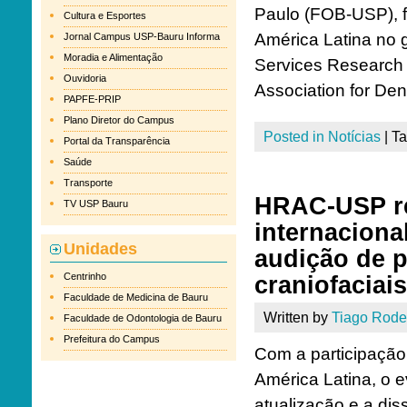
Paulo (FOB-USP), fo
Cultura e Esportes
América Latina no 
Jornal Campus USP-Bauru Informa
Moradia e Alimentação
Services Research 
Ouvidoria
Association for Den
PAPFE-PRIP
Plano Diretor do Campus
Posted in
Notícias
|
T
Portal da Transparência
Saúde
Transporte
HRAC-USP rea
TV USP Bauru
internaciona
Unidades
audição de 
Centrinho
craniofaciai
Faculdade de Medicina de Bauru
Written by
Tiago Rode
Faculdade de Odontologia de Bauru
Prefeitura do Campus
Com a participação
América Latina, o 
atualização e a di