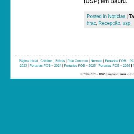
(USP) em Bauru.
Posted in
Notícias
|
T
hrac
,
Recepção
,
usp
Página Inicial
|
Créditos
|
Editais
|
Fale Conosco
|
Normas
|
Portarias FOB – 20
2023
|
Portarias FOB – 2024
|
Portarias FOB – 2025
|
Portarias FOB – 2026
|
© 2009-2026 -
USP Campus Bauru - Univ