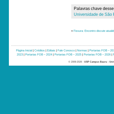
Palavras chave desse 
Universidade de São 
«
Fissura: Encontro discute atualid
Página Inicial
|
Créditos
|
Editais
|
Fale Conosco
|
Normas
|
Portarias FOB – 20
2023
|
Portarias FOB – 2024
|
Portarias FOB – 2025
|
Portarias FOB – 2026
|
© 2009-2026 -
USP Campus Bauru - Univ