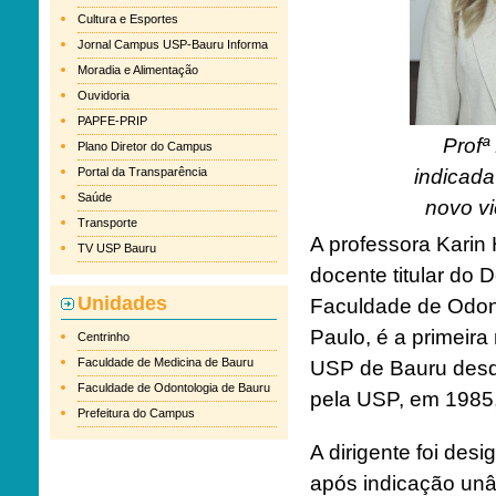
Cultura e Esportes
Jornal Campus USP-Bauru Informa
Moradia e Alimentação
Ouvidoria
PAPFE-PRIP
Profª
Plano Diretor do Campus
Portal da Transparência
indicada
Saúde
novo vi
Transporte
A professora Karin
TV USP Bauru
docente titular do 
Unidades
Faculdade de Odon
Paulo, é a primeira
Centrinho
Faculdade de Medicina de Bauru
USP de Bauru desde
Faculdade de Odontologia de Bauru
pela USP, em 1985, 
Prefeitura do Campus
A dirigente foi desi
após indicação un