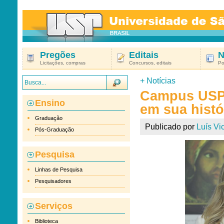
Pregões
Editais
N
Licitações, compras
Concursos, editais
Po
+
Notícias
Campus USP 
Ensino
em sua histó
Graduação
Publicado por
Luís Vic
Pós-Graduação
Pesquisa
Linhas de Pesquisa
Pesquisadores
Serviços
Biblioteca